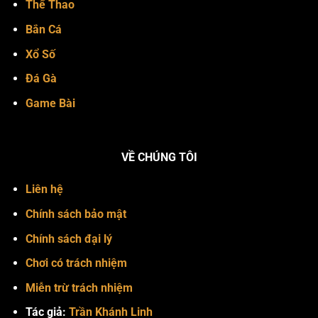
Thể Thao
Bắn Cá
Xổ Số
Đá Gà
Game Bài
VỀ CHÚNG TÔI
Liên hệ
Chính sách bảo mật
Chính sách đại lý
Chơi có trách nhiệm
Miễn trừ trách nhiệm
Tác giả:
Trần Khánh Linh