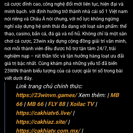
cá cược đỉnh cao, công nghệ đổi mới liên tục, hiện đại và
minh bạch. với định hướng trở thành nhà cái số 1 Việt nam
nói riêng và Châu Á nói chung, với nổ lực không ngừng
nghỉ xây dựng hệ sinh thái đa dạng với loạt sản phẩm: thể
thao, casino, bắn cá, đá gà và nổ hũ. Không chỉ là một sân
chơi cá cược, 23win xây dựng cộng đồng giải trí văn minh,
nơi mỗi thành viên đều được hỗ trợ tận tâm 24/7, trải
nghiệm nạp – rút thần tốc và tận hưởng hàng loạt ưu đãi
giá trị bậc nhất. Cùng khám phá những yếu tố đã biến
23WIN thành biểu tượng của cá cược giải trí số trong bài
viết dưới đây.
Link trang chủ chính thức:
https://23winvn.games/
Xem thêm:
|
MB
66
|
MB 66
|
FLY 88
|
Xoilac TV
|
https://cakhiatv6.live/
|
https://cakhiaz.site/
|
https://cakhiatv.com.mx/
|