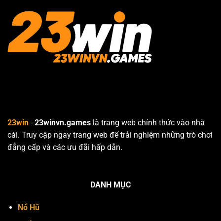
23win
-
23winvn.games
là trang web chính thức vào nhà
cái. Truy cập ngay trang web để trải nghiệm những trò chơi
đẳng cấp và các ưu đãi hấp dẫn.
DANH MỤC
Nổ Hũ