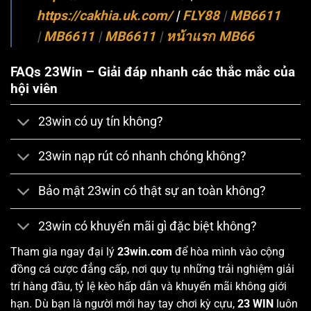
https://cakhia.uk.com/
|
FLY88
|
MB6611
|
MB6611
|
MB6611
|
หน้าแรก MB66
FAQs 23Win – Giải đáp nhanh các thắc mắc của
hội viên
23win có uy tín không?
23win nạp rút có nhanh chóng không?
Bảo mật 23win có thật sự an toàn không?
23win có khuyến mãi gì đặc biệt không?
Tham gia ngay đại lý
23win.com
để hòa mình vào cộng
đồng cá cược đẳng cấp, nơi quy tụ những trải nghiệm giải
trí hàng đầu, tỷ lệ kèo hấp dẫn và khuyến mãi không giới
hạn. Dù bạn là người mới hay tay chơi kỳ cựu,
23 WIN
luôn