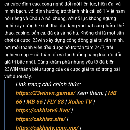
cá cược đỉnh cao, công nghệ đổi mới liên tục, hiện đại và
minh bạch. với định hướng trở thành nhà cái số 1 Việt nam
nói riêng và Châu Á nói chung, với nổ lực không ngừng
nghỉ xây dựng hệ sinh thái đa dạng với loạt sản phẩm: thể
thao, casino, bắn cá, đá gà và nổ hũ. Không chỉ là một sân
chơi cá cược, 23win xây dựng cộng đồng giải trí văn minh,
nơi mỗi thành viên đều được hỗ trợ tận tâm 24/7, trải
nghiệm nạp – rút thần tốc và tận hưởng hàng loạt ưu đãi
giá trị bậc nhất. Cùng khám phá những yếu tố đã biến
23WIN thành biểu tượng của cá cược giải trí số trong bài
viết dưới đây.
Link trang chủ chính thức:
https://23winvn.games/
Xem thêm:
|
MB
66
|
MB 66
|
FLY 88
|
Xoilac TV
|
https://cakhiatv6.live/
|
https://cakhiaz.site/
|
https://cakhiatv.com.mx/
|