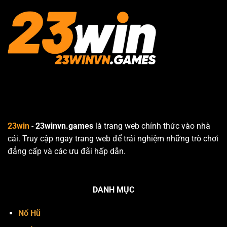
23win
-
23winvn.games
là trang web chính thức vào nhà
cái. Truy cập ngay trang web để trải nghiệm những trò chơi
đẳng cấp và các ưu đãi hấp dẫn.
DANH MỤC
Nổ Hũ