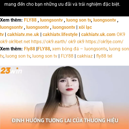
mang đến cho bạn những ưu đãi và trải nghiệm đặc biệt.
Xem thêm:
FLY88
,
luongsontv
,
luong son tv
,
luongsontv
,
luongsontv
,
luongsontv
,
luongsontv
|
xôi lạc
tv
|
cakhiatv.me.uk
|
cakhiatv.lifestyle
|
cakhiatv.uk.com
OK9
ok9
ok9bet net
https://ok9.earth/
ok9
ok9
https://ok9je.com/
Xem thêm:
Fly88
|
FLY88
,
xem bóng đá – luongsontv
,
luong son
tv
,
luong son tv
,
luong son tv
|
FLY88
|
cakhiaz
|
fly88 tel