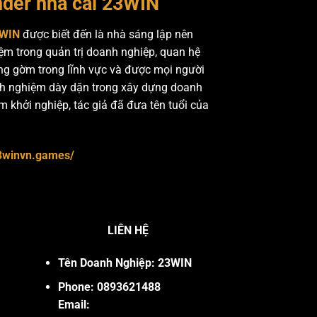
der nhà cái 23WIN
3WIN
được biết đến là nhà sáng lập nên
ệm trong quản trị doanh nghiệp, quan hệ
áng gờm trong lĩnh vực và được mọi người
inh nghiệm dày dặn trong xây dựng doanh
m khởi nghiệp, tác giả đã đưa tên tuổi của
23winvn.games/
LIÊN HỆ
Tên Doanh Nghiệp: 23WIN
Phone: 0893621488
Email: