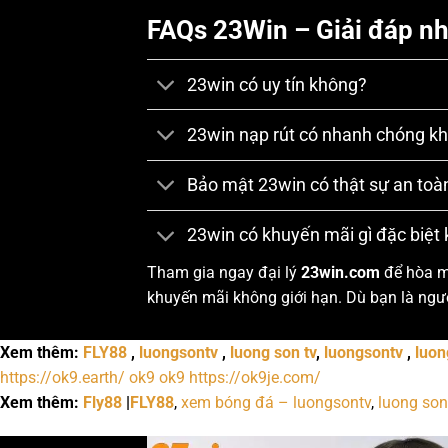
FAQs 23Win – Giải đáp nh
23win có uy tín không?
23win nạp rút có nhanh chóng k
Bảo mật 23win có thật sự an to
23win có khuyến mãi gì đặc biệt
Tham gia ngay đại lý
23win.com
để hòa mì
khuyến mãi không giới hạn. Dù bạn là ngườ
Xem thêm:
FLY88
,
luongsontv
,
luong son tv
,
luongsontv
,
luon
https://ok9.earth/
ok9
ok9
https://ok9je.com/
Xem thêm:
Fly88
|
FLY88
,
xem bóng đá – luongsontv
,
luong son