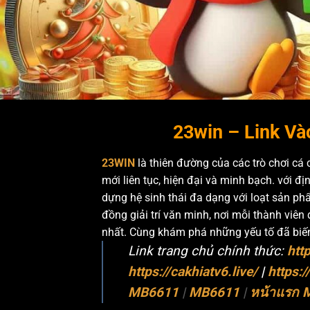
23win – Link Và
23WIN
là thiên đường của các trò chơi cá 
mới liên tục, hiện đại và minh bạch. với đ
dựng hệ sinh thái đa dạng với loạt sản ph
đồng giải trí văn minh, nơi mỗi thành viên
nhất. Cùng khám phá những yếu tố đã biến 
Link trang chủ chính thức:
htt
https://cakhiatv6.live/
|
https:/
MB6611
|
MB6611
|
หน้าแรก 