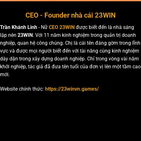
CEO - Founder nhà cái 23WIN
Trần Khánh Linh
- Nữ
CEO 23WIN
được biết đến là nhà sáng
lập nên
23WIN
. Với 11 năm kinh nghiệm trong quản trị doanh
nghiệp, quan hệ công chúng. Chị là cái tên đáng gờm trong lĩnh
vực và được mọi người biết đến với tài năng cùng kinh nghiệm
dày dặn trong xây dựng doanh nghiệp. Chỉ trong vòng vài năm
khởi nghiệp, tác giả đã đưa tên tuổi của đơn vị lên một tầm cao
mới.
Website chính thức:
https://23winvn.games/