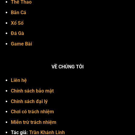
Thể Thao
Bắn Cá
Xổ Số
Đá Gà
Game Bài
VỀ CHÚNG TÔI
Liên hệ
Chính sách bảo mật
Chính sách đại lý
Chơi có trách nhiệm
Miễn trừ trách nhiệm
Tác giả:
Trần Khánh Linh