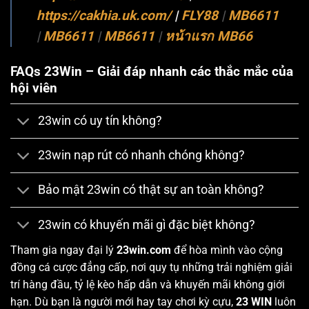
https://cakhia.uk.com/
|
FLY88
|
MB6611
|
MB6611
|
MB6611
|
หน้าแรก MB66
FAQs 23Win – Giải đáp nhanh các thắc mắc của
hội viên
23win có uy tín không?
23win nạp rút có nhanh chóng không?
Bảo mật 23win có thật sự an toàn không?
23win có khuyến mãi gì đặc biệt không?
Tham gia ngay đại lý
23win.com
để hòa mình vào cộng
đồng cá cược đẳng cấp, nơi quy tụ những trải nghiệm giải
trí hàng đầu, tỷ lệ kèo hấp dẫn và khuyến mãi không giới
hạn. Dù bạn là người mới hay tay chơi kỳ cựu,
23 WIN
luôn