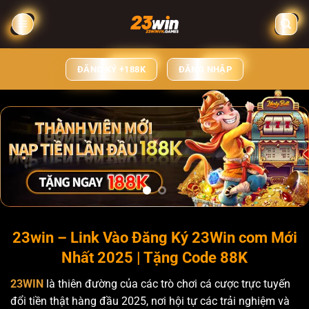
Chuyển
đến
nội
dung
ĐĂNG KÝ +188K
ĐĂNG NHẬP
23win – Link Vào Đăng Ký 23Win com Mới
Nhất 2025 | Tặng Code 88K
23WIN
là thiên đường của các trò chơi cá cược trực tuyến
đổi tiền thật hàng đầu 2025, nơi hội tự các trải nghiệm và