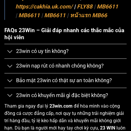
https://cakhia.uk.com/
|
FLY88
|
MB6611
|
MB6611
|
MB6611
|
หน้าแรก MB66
FAQs 23Win – Giải đáp nhanh các thắc mắc của
hội viên
23win có uy tín không?
23win nạp rút có nhanh chóng không?
Bảo mật 23win có thật sự an toàn không?
23win có khuyến mãi gì đặc biệt không?
Tham gia ngay đại lý
23win.com
để hòa mình vào cộng
đồng cá cược đẳng cấp, nơi quy tụ những trải nghiệm giải
trí hàng đầu, tỷ lệ kèo hấp dẫn và khuyến mãi không giới
hạn. Dù bạn là người mới hay tay chơi kỳ cựu,
23 WIN
luôn