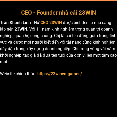
CEO - Founder nhà cái 23WIN
Trần Khánh Linh
- Nữ
CEO 23WIN
được biết đến là nhà sáng
lập nên
23WIN
. Với 11 năm kinh nghiệm trong quản trị doanh
nghiệp, quan hệ công chúng. Chị là cái tên đáng gờm trong lĩnh
vực và được mọi người biết đến với tài năng cùng kinh nghiệm
dày dặn trong xây dựng doanh nghiệp. Chỉ trong vòng vài năm
khởi nghiệp, tác giả đã đưa tên tuổi của đơn vị lên một tầm cao
mới.
Website chính thức:
https://23winvn.games/