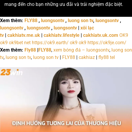
mang đến cho bạn những ưu đãi và trải nghiệm đặc biệt.
Xem thêm:
FLY88
,
luongsontv
,
luong son tv
,
luongsontv
,
luongsontv
,
luongsontv
,
luongsontv
|
xôi lạc
tv
|
cakhiatv.me.uk
|
cakhiatv.lifestyle
|
cakhiatv.uk.com
OK9
ok9
ok9bet net
https://ok9.earth/
ok9
ok9
https://ok9je.com/
Xem thêm:
Fly88
|
FLY88
,
xem bóng đá – luongsontv
,
luong son
tv
,
luong son tv
,
luong son tv
|
FLY88
|
cakhiaz
|
fly88 tel