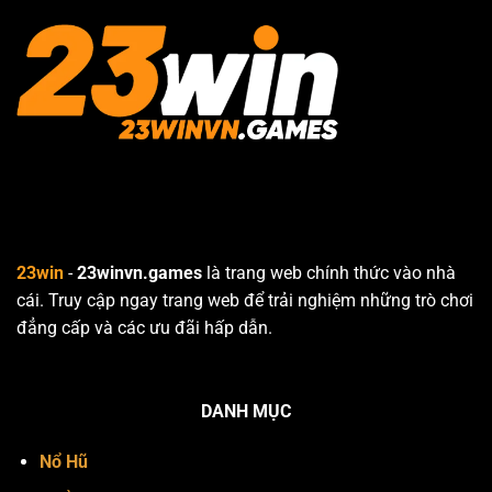
23win
-
23winvn.games
là trang web chính thức vào nhà
cái. Truy cập ngay trang web để trải nghiệm những trò chơi
đẳng cấp và các ưu đãi hấp dẫn.
DANH MỤC
Nổ Hũ