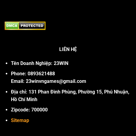
LIÊN HỆ
Tên Doanh Nghiệp: 23WIN
Phone: 0893621488
Email: 23winvngames@gmail.com
Địa chỉ: 131 Phan Đình Phùng, Phường 15, Phú Nhuận,
Hồ Chí Minh
Zipcode: 700000
Sitemap