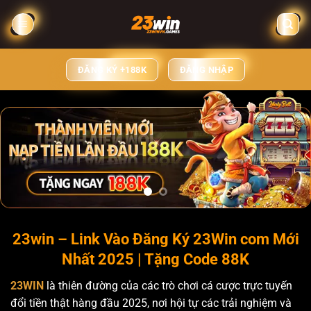
Chuyển
đến
nội
dung
ĐĂNG KÝ +188K
ĐĂNG NHẬP
23win – Link Vào Đăng Ký 23Win com Mới
Nhất 2025 | Tặng Code 88K
23WIN
là thiên đường của các trò chơi cá cược trực tuyến
đổi tiền thật hàng đầu 2025, nơi hội tự các trải nghiệm và