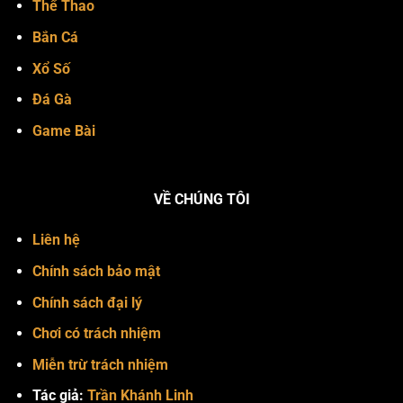
Thể Thao
Bắn Cá
Xổ Số
Đá Gà
Game Bài
VỀ CHÚNG TÔI
Liên hệ
Chính sách bảo mật
Chính sách đại lý
Chơi có trách nhiệm
Miễn trừ trách nhiệm
Tác giả:
Trần Khánh Linh