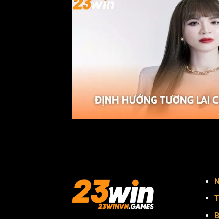
N
T
B