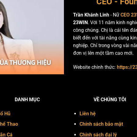
CEO - Foun
Trần Khánh Linh
- Nữ
CEO 2
23WIN
. Với 11 năm kinh nghi
công chúng. Chị là cái tên đ
biết đến với tài năng cùng k
nghiệp. Chỉ trong vòng vài nă
đơn vị lên một tầm cao mới.
Website chính thức:
https://
DANH MỤC
VỀ CHÚNG TÔI
ổ Hũ
Liên hệ
hể Thao
Chính sách bảo mật
ắn Cá
Chính sách đại lý