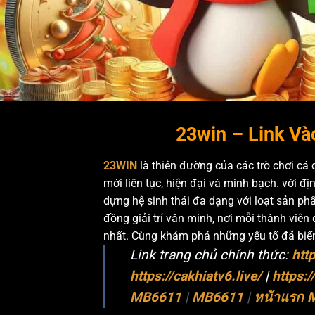
23win – Link Và
23WIN
là thiên đường của các trò chơi cá 
mới liên tục, hiện đại và minh bạch. với đ
dựng hệ sinh thái đa dạng với loạt sản ph
đồng giải trí văn minh, nơi mỗi thành viên
nhất. Cùng khám phá những yếu tố đã biến 
Link trang chủ chính thức:
htt
https://cakhiatv6.live/
|
https:/
MB6611
|
MB6611
|
หน้าแรก 