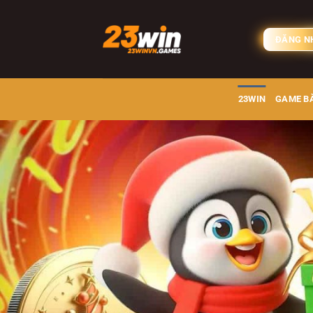
Chuyển
đến
ĐĂNG N
nội
dung
23WIN
GAME B