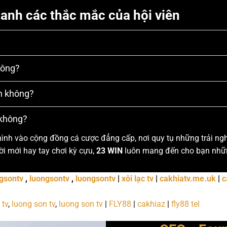
anh các thắc mắc của hội viên
hông?
àn không?
 không?
nh vào cộng đồng cá cược đẳng cấp, nơi quy tụ những trải nghiệ
i mới hay tay chơi kỳ cựu,
23 WIN
luôn mang đến cho bạn những
gsontv
,
luongsontv
,
luongsontv
|
xôi lạc tv
|
cakhiatv.me.uk
|
c
 tv
,
luong son tv
,
luong son tv
|
FLY88
|
cakhiaz
|
fly88 tel