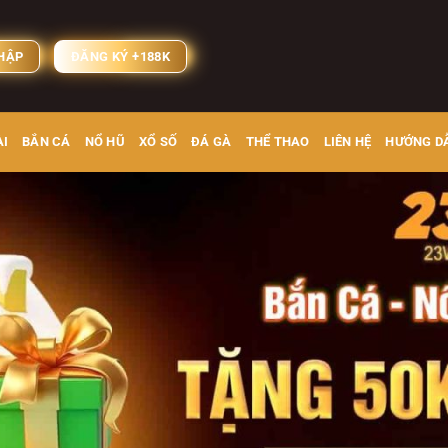
HẬP
ĐĂNG KÝ +188K
ÀI
BẮN CÁ
NỔ HŨ
XỔ SỐ
ĐÁ GÀ
THỂ THAO
LIÊN HỆ
HƯỚNG D