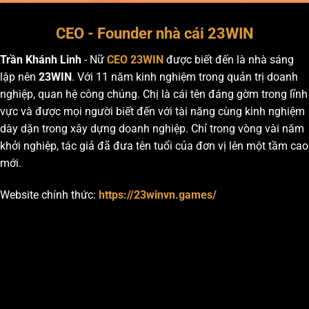
CEO - Founder nhà cái 23WIN
Trần Khánh Linh
- Nữ
CEO 23WIN
được biết đến là nhà sáng
lập nên
23WIN
. Với 11 năm kinh nghiệm trong quản trị doanh
nghiệp, quan hệ công chúng. Chị là cái tên đáng gờm trong lĩnh
vực và được mọi người biết đến với tài năng cùng kinh nghiệm
dày dặn trong xây dựng doanh nghiệp. Chỉ trong vòng vài năm
khởi nghiệp, tác giả đã đưa tên tuổi của đơn vị lên một tầm cao
mới.
Website chính thức:
https://23winvn.games/