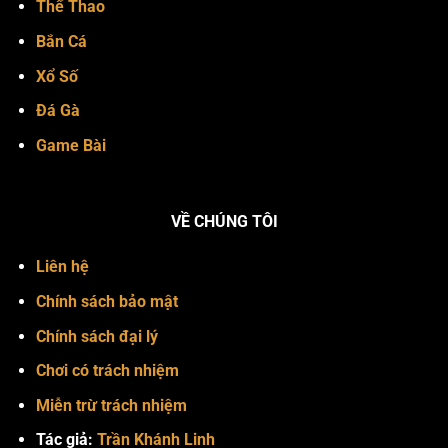
Thể Thao
Bắn Cá
Xổ Số
Đá Gà
Game Bài
VỀ CHÚNG TÔI
Liên hệ
Chính sách bảo mật
Chính sách đại lý
Chơi có trách nhiệm
Miễn trừ trách nhiệm
Tác giả:
Trần Khánh Linh