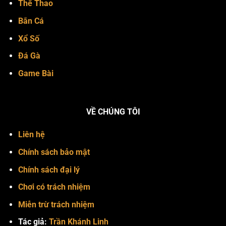
Thể Thao
Bắn Cá
Xổ Số
Đá Gà
Game Bài
VỀ CHÚNG TÔI
Liên hệ
Chính sách bảo mật
Chính sách đại lý
Chơi có trách nhiệm
Miễn trừ trách nhiệm
Tác giả:
Trần Khánh Linh