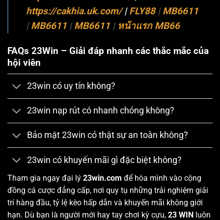
https://cakhia.uk.com/
|
FLY88
|
MB6611
|
MB6611
|
MB6611
|
หน้าแรก MB66
FAQs 23Win – Giải đáp nhanh các thắc mắc của
hội viên
23win có uy tín không?
23win nạp rút có nhanh chóng không?
Bảo mật 23win có thật sự an toàn không?
23win có khuyến mãi gì đặc biệt không?
Tham gia ngay đại lý
23win.com
để hòa mình vào cộng
đồng cá cược đẳng cấp, nơi quy tụ những trải nghiệm giải
trí hàng đầu, tỷ lệ kèo hấp dẫn và khuyến mãi không giới
hạn. Dù bạn là người mới hay tay chơi kỳ cựu,
23 WIN
luôn