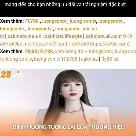
mang đến cho bạn những ưu đãi và trải nghiệm đặc biệt.
Xem thêm:
FLY88
,
luongsontv
,
luong son tv
,
luongsontv
,
luongsontv
,
luongsontv
,
luongsontv
|
xôi lạc
tv
|
cakhiatv.me.uk
|
cakhiatv.lifestyle
|
cakhiatv.uk.com
OK9
ok9
ok9bet net
https://ok9.earth/
ok9
ok9
https://ok9je.com/
Xem thêm:
Fly88
|
FLY88
,
xem bóng đá – luongsontv
,
luong son
tv
,
luong son tv
,
luong son tv
|
FLY88
|
cakhiaz
|
fly88 tel