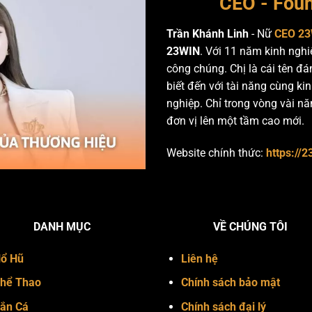
CEO - Foun
Trần Khánh Linh
- Nữ
CEO 2
23WIN
. Với 11 năm kinh nghi
công chúng. Chị là cái tên đ
biết đến với tài năng cùng k
nghiệp. Chỉ trong vòng vài nă
đơn vị lên một tầm cao mới.
Website chính thức:
https://
DANH MỤC
VỀ CHÚNG TÔI
ổ Hũ
Liên hệ
hể Thao
Chính sách bảo mật
ắn Cá
Chính sách đại lý