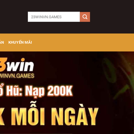
ẪN
KHUYẾN MÃI