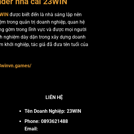
der nhà cái 23WIN
3WIN
được biết đến là nhà sáng lập nên
ệm trong quản trị doanh nghiệp, quan hệ
áng gờm trong lĩnh vực và được mọi người
inh nghiệm dày dặn trong xây dựng doanh
m khởi nghiệp, tác giả đã đưa tên tuổi của
23winvn.games/
LIÊN HỆ
Tên Doanh Nghiệp: 23WIN
Phone: 0893621488
Email: