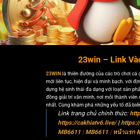
23win – Link Và
23WIN
là thiên đường của các trò chơi cá 
mới liên tục, hiện đại và minh bạch. với đ
dựng hệ sinh thái đa dạng với loạt sản ph
đồng giải trí văn minh, nơi mỗi thành viên
nhất. Cùng khám phá những yếu tố đã biến 
Link trang chủ chính thức:
htt
https://cakhiatv6.live/
|
https:/
MB6611
|
MB6611
|
หน้าแรก 