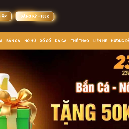
HẬP
ĐĂNG KÝ +188K
ÀI
BẮN CÁ
NỔ HŨ
XỔ SỐ
ĐÁ GÀ
THỂ THAO
LIÊN HỆ
HƯỚNG D