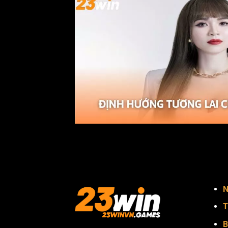
N
T
B