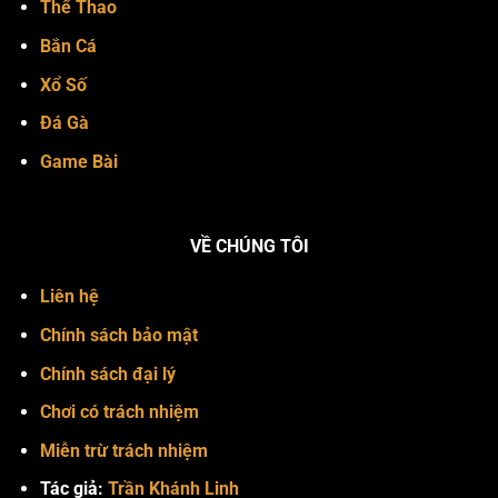
Thể Thao
Bắn Cá
Xổ Số
Đá Gà
Game Bài
VỀ CHÚNG TÔI
Liên hệ
Chính sách bảo mật
Chính sách đại lý
Chơi có trách nhiệm
Miễn trừ trách nhiệm
Tác giả:
Trần Khánh Linh