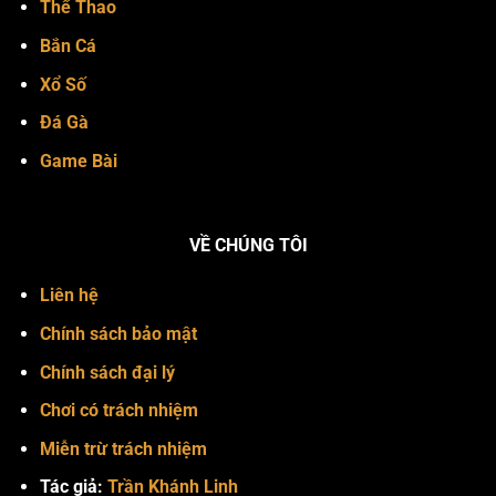
Thể Thao
Bắn Cá
Xổ Số
Đá Gà
Game Bài
VỀ CHÚNG TÔI
Liên hệ
Chính sách bảo mật
Chính sách đại lý
Chơi có trách nhiệm
Miễn trừ trách nhiệm
Tác giả:
Trần Khánh Linh