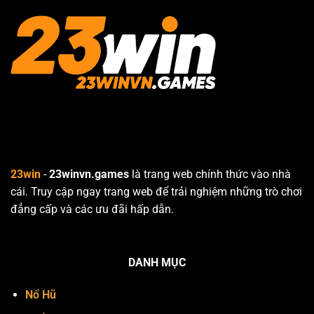
23win
-
23winvn.games
là trang web chính thức vào nhà
cái. Truy cập ngay trang web để trải nghiệm những trò chơi
đẳng cấp và các ưu đãi hấp dẫn.
DANH MỤC
Nổ Hũ