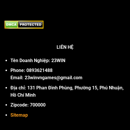
LIÊN HỆ
Tên Doanh Nghiệp: 23WIN
Phone: 0893621488
Email: 23winvngames@gmail.com
Địa chỉ: 131 Phan Đình Phùng, Phường 15, Phú Nhuận,
Hồ Chí Minh
Zipcode: 700000
Sitemap