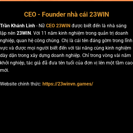
CEO - Founder nhà cái 23WIN
Trần Khánh Linh
- Nữ
CEO 23WIN
được biết đến là nhà sáng
lập nên
23WIN
. Với 11 năm kinh nghiệm trong quản trị doanh
nghiệp, quan hệ công chúng. Chị là cái tên đáng gờm trong lĩnh
vực và được mọi người biết đến với tài năng cùng kinh nghiệm
dày dặn trong xây dựng doanh nghiệp. Chỉ trong vòng vài năm
khởi nghiệp, tác giả đã đưa tên tuổi của đơn vị lên một tầm cao
mới.
Website chính thức:
https://23winvn.games/