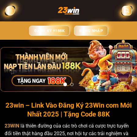
Chuyển
đến
nội
dung
ĐĂNG KÝ +188K
ĐĂNG NHẬP
23win – Link Vào Đăng Ký 23Win com Mới
Nhất 2025 | Tặng Code 88K
23WIN
là thiên đường của các trò chơi cá cược trực tuyến
đổi tiền thật hàng đầu 2025, nơi hội tự các trải nghiệm và