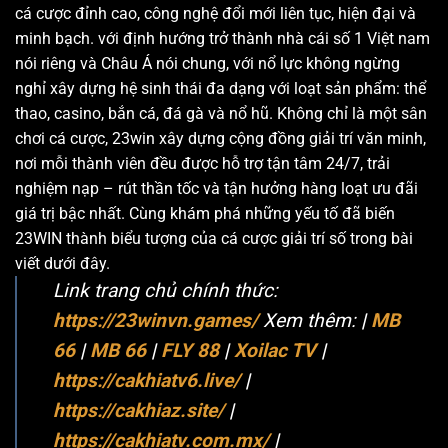
cá cược đỉnh cao, công nghệ đổi mới liên tục, hiện đại và
minh bạch. với định hướng trở thành nhà cái số 1 Việt nam
nói riêng và Châu Á nói chung, với nổ lực không ngừng
nghỉ xây dựng hệ sinh thái đa dạng với loạt sản phẩm: thể
thao, casino, bắn cá, đá gà và nổ hũ. Không chỉ là một sân
chơi cá cược, 23win xây dựng cộng đồng giải trí văn minh,
nơi mỗi thành viên đều được hỗ trợ tận tâm 24/7, trải
nghiệm nạp – rút thần tốc và tận hưởng hàng loạt ưu đãi
giá trị bậc nhất. Cùng khám phá những yếu tố đã biến
23WIN thành biểu tượng của cá cược giải trí số trong bài
viết dưới đây.
Link trang chủ chính thức:
https://23winvn.games/
Xem thêm:
|
MB
66
|
MB 66
|
FLY 88
|
Xoilac TV
|
https://cakhiatv6.live/
|
https://cakhiaz.site/
|
https://cakhiatv.com.mx/
|