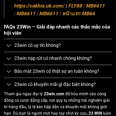
https://cakhia.uk.com/
|
FLY88
|
MB6611
|
MB6611
|
MB6611
|
หน้าแรก MB66
FAQs 23Win – Giải đáp nhanh các thắc mắc của
hội viên
23win có uy tín không?
23win nạp rút có nhanh chóng không?
Bảo mật 23win có thật sự an toàn không?
23win có khuyến mãi gì đặc biệt không?
Tham gia ngay đại lý
23win.com
để hòa mình vào cộng
đồng cá cược đẳng cấp, nơi quy tụ những trải nghiệm giải
trí hàng đầu, tỷ lệ kèo hấp dẫn và khuyến mãi không giới
hạn. Dù bạn là người mới hay tay chơi kỳ cựu,
23 WIN
luôn