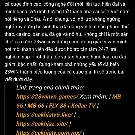
cá cược đỉnh cao, công nghệ đổi mới liên tục, hiện đại và
minh bạch. với định hướng trở thành nhà cái số 1 Việt nam
nói riêng và Châu Á nói chung, với nổ lực không ngừng
nghỉ xây dựng hệ sinh thái đa dạng với loạt sản phẩm: thể
thao, casino, bắn cá, đá gà và nổ hũ. Không chỉ là một sân
chơi cá cược, 23win xây dựng cộng đồng giải trí văn minh,
nơi mỗi thành viên đều được hỗ trợ tận tâm 24/7, trải
nghiệm nạp – rút thần tốc và tận hưởng hàng loạt ưu đãi
giá trị bậc nhất. Cùng khám phá những yếu tố đã biến
23WIN thành biểu tượng của cá cược giải trí số trong bài
viết dưới đây.
Link trang chủ chính thức:
https://23winvn.games/
Xem thêm:
|
MB
66
|
MB 66
|
FLY 88
|
Xoilac TV
|
https://cakhiatv6.live/
|
https://cakhiaz.site/
|
https://cakhiatv.com.mx/
|