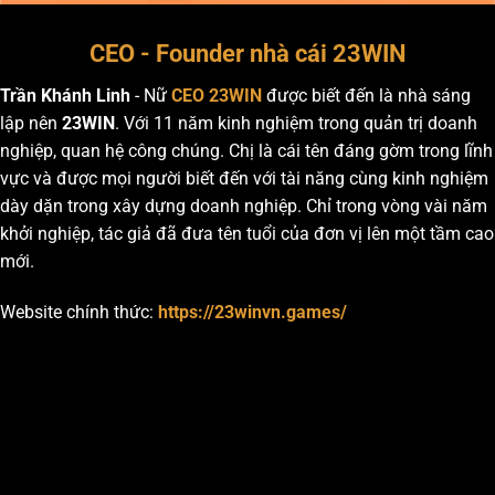
CEO - Founder nhà cái 23WIN
Trần Khánh Linh
- Nữ
CEO 23WIN
được biết đến là nhà sáng
lập nên
23WIN
. Với 11 năm kinh nghiệm trong quản trị doanh
nghiệp, quan hệ công chúng. Chị là cái tên đáng gờm trong lĩnh
vực và được mọi người biết đến với tài năng cùng kinh nghiệm
dày dặn trong xây dựng doanh nghiệp. Chỉ trong vòng vài năm
khởi nghiệp, tác giả đã đưa tên tuổi của đơn vị lên một tầm cao
mới.
Website chính thức:
https://23winvn.games/