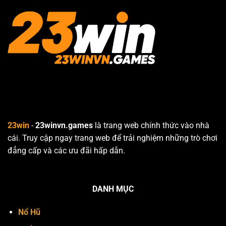
23win
-
23winvn.games
là trang web chính thức vào nhà
cái. Truy cập ngay trang web để trải nghiệm những trò chơi
đẳng cấp và các ưu đãi hấp dẫn.
DANH MỤC
Nổ Hũ