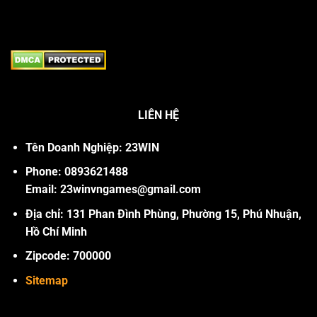
LIÊN HỆ
Tên Doanh Nghiệp: 23WIN
Phone: 0893621488
Email: 23winvngames@gmail.com
Địa chỉ: 131 Phan Đình Phùng, Phường 15, Phú Nhuận,
Hồ Chí Minh
Zipcode: 700000
Sitemap