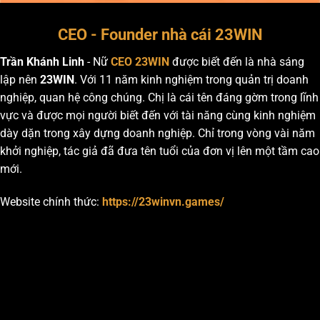
CEO - Founder nhà cái 23WIN
Trần Khánh Linh
- Nữ
CEO 23WIN
được biết đến là nhà sáng
lập nên
23WIN
. Với 11 năm kinh nghiệm trong quản trị doanh
nghiệp, quan hệ công chúng. Chị là cái tên đáng gờm trong lĩnh
vực và được mọi người biết đến với tài năng cùng kinh nghiệm
dày dặn trong xây dựng doanh nghiệp. Chỉ trong vòng vài năm
khởi nghiệp, tác giả đã đưa tên tuổi của đơn vị lên một tầm cao
mới.
Website chính thức:
https://23winvn.games/