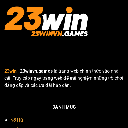
23win
-
23winvn.games
là trang web chính thức vào nhà
cái. Truy cập ngay trang web để trải nghiệm những trò chơi
đẳng cấp và các ưu đãi hấp dẫn.
DANH MỤC
Nổ Hũ