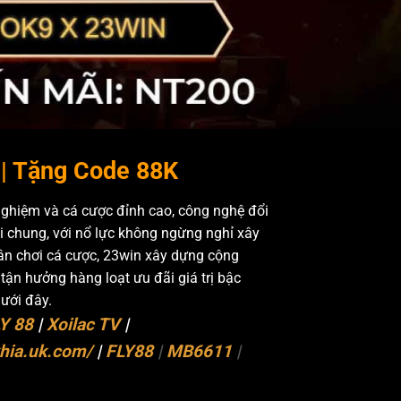
 | Tặng Code 88K
i nghiệm và cá cược đỉnh cao, công nghệ đổi
ói chung, với nổ lực không ngừng nghỉ xây
 sân chơi cá cược, 23win xây dựng cộng
 tận hưởng hàng loạt ưu đãi giá trị bậc
dưới đây.
Y 88
|
Xoilac TV
|
khia.uk.com/
|
FLY88
|
MB6611
|