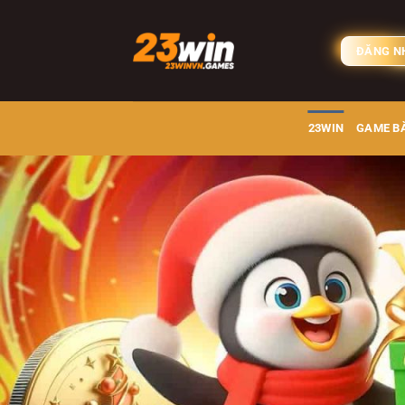
Chuyển
đến
ĐĂNG N
nội
dung
23WIN
GAME B