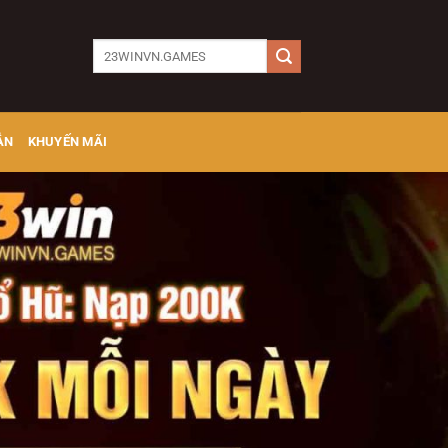
ẪN
KHUYẾN MÃI