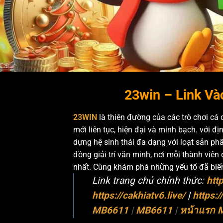
23win – Link Và
23WIN
là thiên đường của các trò chơi cá 
mới liên tục, hiện đại và minh bạch. với đ
dựng hệ sinh thái đa dạng với loạt sản ph
đồng giải trí văn minh, nơi mỗi thành viên
nhất. Cùng khám phá những yếu tố đã biến 
Link trang chủ chính thức:
htt
https://cakhiatv6.live/
|
https:/
MB6611
|
MB6611
|
หน้าแรก 