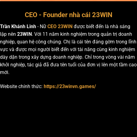
CEO - Founder nhà cái 23WIN
Trần Khánh Linh
- Nữ
CEO 23WIN
được biết đến là nhà sáng
lập nên
23WIN
. Với 11 năm kinh nghiệm trong quản trị doanh
nghiệp, quan hệ công chúng. Chị là cái tên đáng gờm trong lĩnh
vực và được mọi người biết đến với tài năng cùng kinh nghiệm
dày dặn trong xây dựng doanh nghiệp. Chỉ trong vòng vài năm
khởi nghiệp, tác giả đã đưa tên tuổi của đơn vị lên một tầm cao
mới.
Website chính thức:
https://23winvn.games/