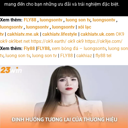
mang đến cho bạn những ưu đãi và trải nghiệm đặc biệt.
Xem thêm:
FLY88
,
luongsontv
,
luong son tv
,
luongsontv
,
luongsontv
,
luongsontv
,
luongsontv
|
xôi lạc
tv
|
cakhiatv.me.uk
|
cakhiatv.lifestyle
|
cakhiatv.uk.com
OK9
ok9
ok9bet net
https://ok9.earth/
ok9
ok9
https://ok9je.com/
Xem thêm:
Fly88
|
FLY88
,
xem bóng đá – luongsontv
,
luong son
tv
,
luong son tv
,
luong son tv
|
FLY88
|
cakhiaz
|
fly88 tel