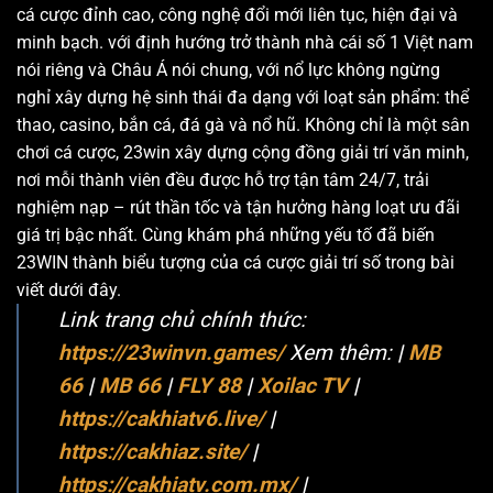
cá cược đỉnh cao, công nghệ đổi mới liên tục, hiện đại và
minh bạch. với định hướng trở thành nhà cái số 1 Việt nam
nói riêng và Châu Á nói chung, với nổ lực không ngừng
nghỉ xây dựng hệ sinh thái đa dạng với loạt sản phẩm: thể
thao, casino, bắn cá, đá gà và nổ hũ. Không chỉ là một sân
chơi cá cược, 23win xây dựng cộng đồng giải trí văn minh,
nơi mỗi thành viên đều được hỗ trợ tận tâm 24/7, trải
nghiệm nạp – rút thần tốc và tận hưởng hàng loạt ưu đãi
giá trị bậc nhất. Cùng khám phá những yếu tố đã biến
23WIN thành biểu tượng của cá cược giải trí số trong bài
viết dưới đây.
Link trang chủ chính thức:
https://23winvn.games/
Xem thêm:
|
MB
66
|
MB 66
|
FLY 88
|
Xoilac TV
|
https://cakhiatv6.live/
|
https://cakhiaz.site/
|
https://cakhiatv.com.mx/
|