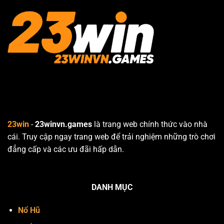
23win
-
23winvn.games
là trang web chính thức vào nhà
cái. Truy cập ngay trang web để trải nghiệm những trò chơi
đẳng cấp và các ưu đãi hấp dẫn.
DANH MỤC
Nổ Hũ