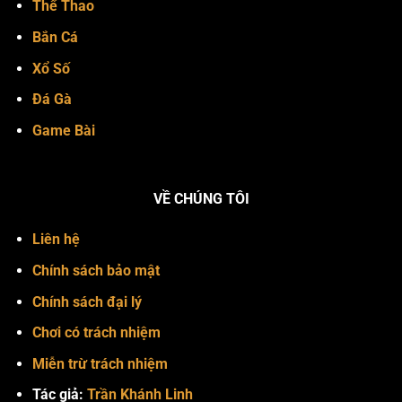
Thể Thao
Bắn Cá
Xổ Số
Đá Gà
Game Bài
VỀ CHÚNG TÔI
Liên hệ
Chính sách bảo mật
Chính sách đại lý
Chơi có trách nhiệm
Miễn trừ trách nhiệm
Tác giả:
Trần Khánh Linh