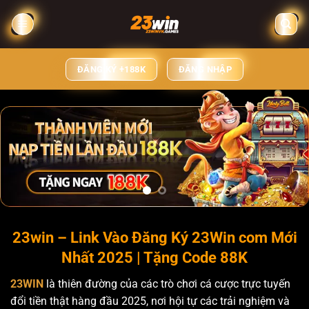
Chuyển
đến
nội
dung
ĐĂNG KÝ +188K
ĐĂNG NHẬP
23win – Link Vào Đăng Ký 23Win com Mới
Nhất 2025 | Tặng Code 88K
23WIN
là thiên đường của các trò chơi cá cược trực tuyến
đổi tiền thật hàng đầu 2025, nơi hội tự các trải nghiệm và