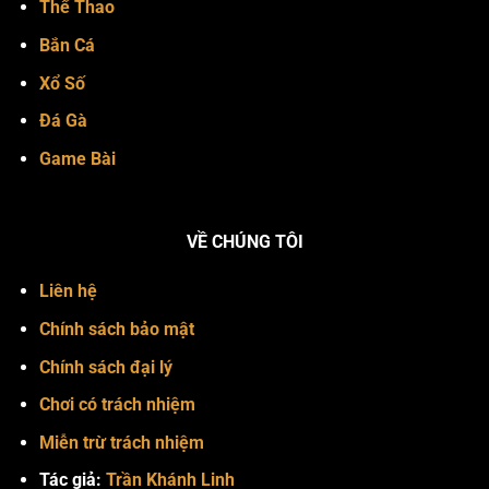
Thể Thao
Bắn Cá
Xổ Số
Đá Gà
Game Bài
VỀ CHÚNG TÔI
Liên hệ
Chính sách bảo mật
Chính sách đại lý
Chơi có trách nhiệm
Miễn trừ trách nhiệm
Tác giả:
Trần Khánh Linh