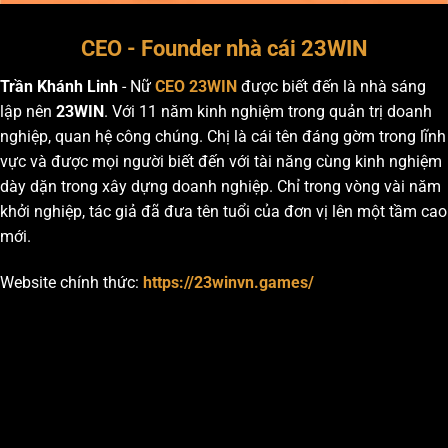
CEO - Founder nhà cái 23WIN
Trần Khánh Linh
- Nữ
CEO 23WIN
được biết đến là nhà sáng
lập nên
23WIN
. Với 11 năm kinh nghiệm trong quản trị doanh
nghiệp, quan hệ công chúng. Chị là cái tên đáng gờm trong lĩnh
vực và được mọi người biết đến với tài năng cùng kinh nghiệm
dày dặn trong xây dựng doanh nghiệp. Chỉ trong vòng vài năm
khởi nghiệp, tác giả đã đưa tên tuổi của đơn vị lên một tầm cao
mới.
Website chính thức:
https://23winvn.games/