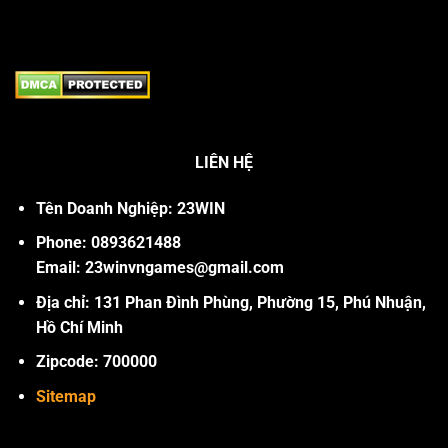
LIÊN HỆ
Tên Doanh Nghiệp: 23WIN
Phone: 0893621488
Email: 23winvngames@gmail.com
Địa chỉ: 131 Phan Đình Phùng, Phường 15, Phú Nhuận,
Hồ Chí Minh
Zipcode: 700000
Sitemap