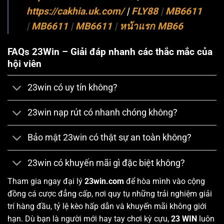
https://cakhia.uk.com/
|
FLY88
|
MB6611
|
MB6611
|
MB6611
|
หน้าแรก MB66
FAQs 23Win – Giải đáp nhanh các thắc mắc của
hội viên
23win có uy tín không?
23win nạp rút có nhanh chóng không?
Bảo mật 23win có thật sự an toàn không?
23win có khuyến mãi gì đặc biệt không?
Tham gia ngay đại lý
23win.com
để hòa mình vào cộng
đồng cá cược đẳng cấp, nơi quy tụ những trải nghiệm giải
trí hàng đầu, tỷ lệ kèo hấp dẫn và khuyến mãi không giới
hạn. Dù bạn là người mới hay tay chơi kỳ cựu,
23 WIN
luôn