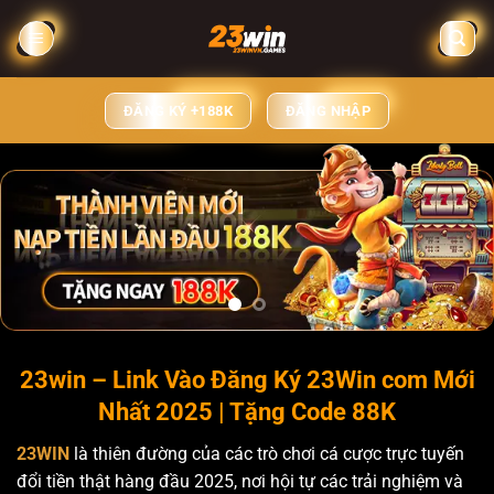
Chuyển
đến
nội
dung
ĐĂNG KÝ +188K
ĐĂNG NHẬP
23win – Link Vào Đăng Ký 23Win com Mới
Nhất 2025 | Tặng Code 88K
23WIN
là thiên đường của các trò chơi cá cược trực tuyến
đổi tiền thật hàng đầu 2025, nơi hội tự các trải nghiệm và