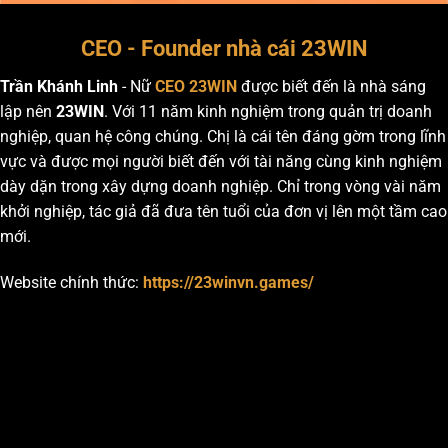
CEO - Founder nhà cái 23WIN
Trần Khánh Linh
- Nữ
CEO 23WIN
được biết đến là nhà sáng
lập nên
23WIN
. Với 11 năm kinh nghiệm trong quản trị doanh
nghiệp, quan hệ công chúng. Chị là cái tên đáng gờm trong lĩnh
vực và được mọi người biết đến với tài năng cùng kinh nghiệm
dày dặn trong xây dựng doanh nghiệp. Chỉ trong vòng vài năm
khởi nghiệp, tác giả đã đưa tên tuổi của đơn vị lên một tầm cao
mới.
Website chính thức:
https://23winvn.games/