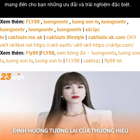
mang đến cho bạn những ưu đãi và trải nghiệm đặc biệt.
Xem thêm:
FLY88
,
luongsontv
,
luong son tv
,
luongsontv
,
luongsontv
,
luongsontv
,
luongsontv
|
xôi lạc
tv
|
cakhiatv.me.uk
|
cakhiatv.lifestyle
|
cakhiatv.uk.com
OK9
ok9
ok9bet net
https://ok9.earth/
ok9
ok9
https://ok9je.com/
Xem thêm:
Fly88
|
FLY88
,
xem bóng đá – luongsontv
,
luong son
tv
,
luong son tv
,
luong son tv
|
FLY88
|
cakhiaz
|
fly88 tel