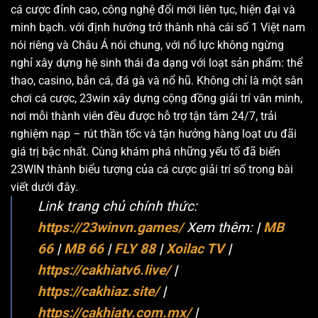
cá cược đỉnh cao, công nghệ đổi mới liên tục, hiện đại và
minh bạch. với định hướng trở thành nhà cái số 1 Việt nam
nói riêng và Châu Á nói chung, với nổ lực không ngừng
nghỉ xây dựng hệ sinh thái đa dạng với loạt sản phẩm: thể
thao, casino, bắn cá, đá gà và nổ hũ. Không chỉ là một sân
chơi cá cược, 23win xây dựng cộng đồng giải trí văn minh,
nơi mỗi thành viên đều được hỗ trợ tận tâm 24/7, trải
nghiệm nạp – rút thần tốc và tận hưởng hàng loạt ưu đãi
giá trị bậc nhất. Cùng khám phá những yếu tố đã biến
23WIN thành biểu tượng của cá cược giải trí số trong bài
viết dưới đây.
Link trang chủ chính thức:
https://23winvn.games/
Xem thêm:
|
MB
66
|
MB 66
|
FLY 88
|
Xoilac TV
|
https://cakhiatv6.live/
|
https://cakhiaz.site/
|
https://cakhiatv.com.mx/
|