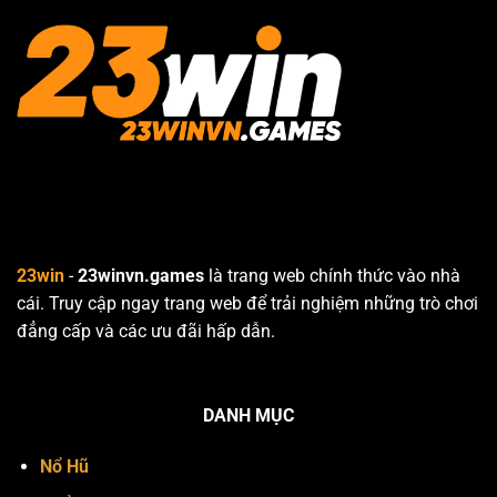
23win
-
23winvn.games
là trang web chính thức vào nhà
cái. Truy cập ngay trang web để trải nghiệm những trò chơi
đẳng cấp và các ưu đãi hấp dẫn.
DANH MỤC
Nổ Hũ