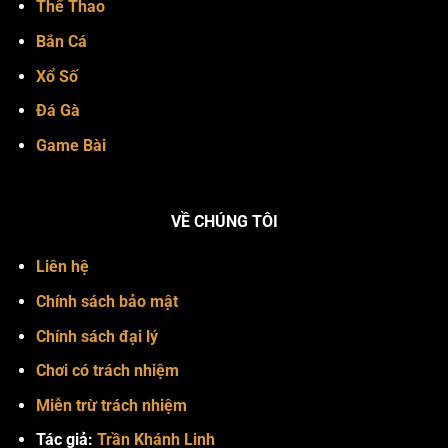
Thể Thao
Bắn Cá
Xổ Số
Đá Gà
Game Bài
VỀ CHÚNG TÔI
Liên hệ
Chính sách bảo mật
Chính sách đại lý
Chơi có trách nhiệm
Miễn trừ trách nhiệm
Tác giả:
Trần Khánh Linh