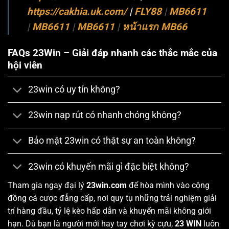
https://cakhia.uk.com/
|
FLY88
|
MB6611
|
MB6611
|
MB6611
|
หน้าแรก MB66
FAQs 23Win – Giải đáp nhanh các thắc mắc của
hội viên
23win có uy tín không?
23win nạp rút có nhanh chóng không?
Bảo mật 23win có thật sự an toàn không?
23win có khuyến mãi gì đặc biệt không?
Tham gia ngay đại lý
23win.com
để hòa mình vào cộng
đồng cá cược đẳng cấp, nơi quy tụ những trải nghiệm giải
trí hàng đầu, tỷ lệ kèo hấp dẫn và khuyến mãi không giới
hạn. Dù bạn là người mới hay tay chơi kỳ cựu,
23 WIN
luôn