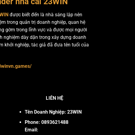
der nhà cái 23WIN
3WIN
được biết đến là nhà sáng lập nên
ệm trong quản trị doanh nghiệp, quan hệ
áng gờm trong lĩnh vực và được mọi người
inh nghiệm dày dặn trong xây dựng doanh
m khởi nghiệp, tác giả đã đưa tên tuổi của
23winvn.games/
LIÊN HỆ
Tên Doanh Nghiệp: 23WIN
Phone: 0893621488
Email: