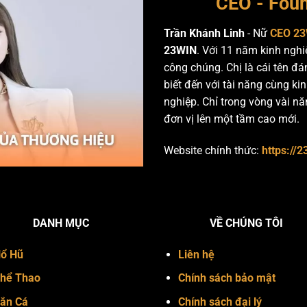
CEO - Foun
Trần Khánh Linh
- Nữ
CEO 2
23WIN
. Với 11 năm kinh nghi
công chúng. Chị là cái tên đ
biết đến với tài năng cùng k
nghiệp. Chỉ trong vòng vài nă
đơn vị lên một tầm cao mới.
Website chính thức:
https://
DANH MỤC
VỀ CHÚNG TÔI
ổ Hũ
Liên hệ
hể Thao
Chính sách bảo mật
ắn Cá
Chính sách đại lý