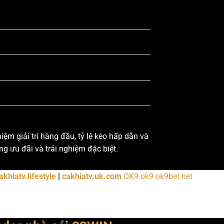
m giải trí hàng đầu, tỷ lệ kèo hấp dẫn và
 ưu đãi và trải nghiệm đặc biệt.
akhiatv.lifestyle
|
cakhiatv.uk.com
OK9
ok9
ok9bet net