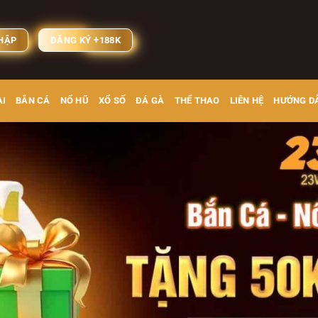
HẬP
ĐĂNG KÝ +188K
ÀI
BẮN CÁ
NỔ HŨ
XỔ SỐ
ĐÁ GÀ
THỂ THAO
LIÊN HỆ
HƯỚNG D