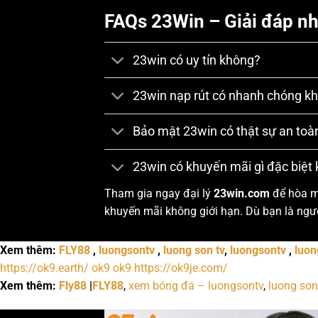
FAQs 23Win – Giải đáp nh
23win có uy tín không?
23win nạp rút có nhanh chóng k
Bảo mật 23win có thật sự an to
23win có khuyến mãi gì đặc biệt
Tham gia ngay đại lý
23win.com
để hòa mì
khuyến mãi không giới hạn. Dù bạn là ngườ
Xem thêm:
FLY88
,
luongsontv
,
luong son tv
,
luongsontv
,
luon
https://ok9.earth/
ok9
ok9
https://ok9je.com/
Xem thêm:
Fly88
|
FLY88
,
xem bóng đá – luongsontv
,
luong son