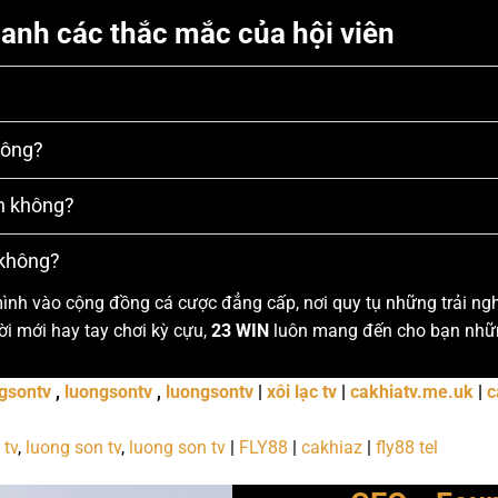
anh các thắc mắc của hội viên
hông?
àn không?
 không?
nh vào cộng đồng cá cược đẳng cấp, nơi quy tụ những trải nghiệ
i mới hay tay chơi kỳ cựu,
23 WIN
luôn mang đến cho bạn những
gsontv
,
luongsontv
,
luongsontv
|
xôi lạc tv
|
cakhiatv.me.uk
|
c
 tv
,
luong son tv
,
luong son tv
|
FLY88
|
cakhiaz
|
fly88 tel