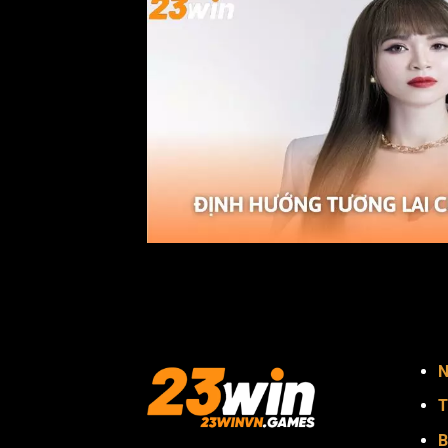
N
T
B