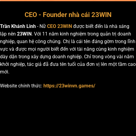
CEO - Founder nhà cái 23WIN
Trần Khánh Linh
- Nữ
CEO 23WIN
được biết đến là nhà sáng
lập nên
23WIN
. Với 11 năm kinh nghiệm trong quản trị doanh
nghiệp, quan hệ công chúng. Chị là cái tên đáng gờm trong lĩnh
vực và được mọi người biết đến với tài năng cùng kinh nghiệm
dày dặn trong xây dựng doanh nghiệp. Chỉ trong vòng vài năm
khởi nghiệp, tác giả đã đưa tên tuổi của đơn vị lên một tầm cao
mới.
Website chính thức:
https://23winvn.games/