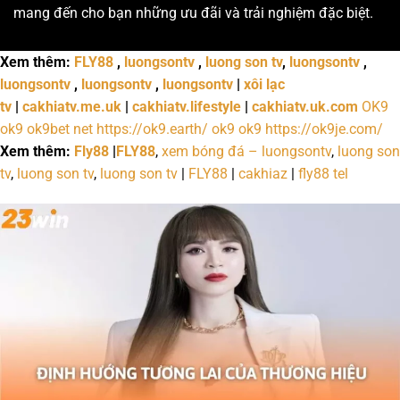
mang đến cho bạn những ưu đãi và trải nghiệm đặc biệt.
Xem thêm:
FLY88
,
luongsontv
,
luong son tv
,
luongsontv
,
luongsontv
,
luongsontv
,
luongsontv
|
xôi lạc
tv
|
cakhiatv.me.uk
|
cakhiatv.lifestyle
|
cakhiatv.uk.com
OK9
ok9
ok9bet net
https://ok9.earth/
ok9
ok9
https://ok9je.com/
Xem thêm:
Fly88
|
FLY88
,
xem bóng đá – luongsontv
,
luong son
tv
,
luong son tv
,
luong son tv
|
FLY88
|
cakhiaz
|
fly88 tel