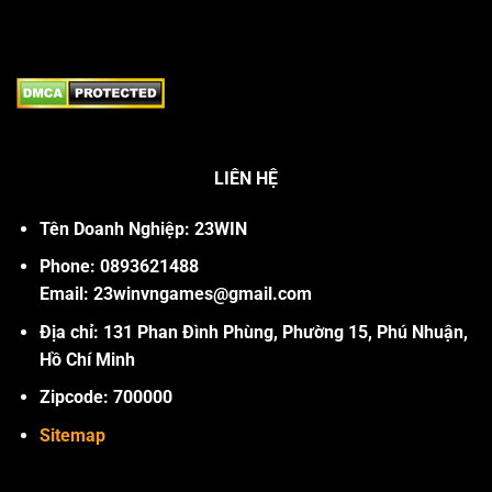
LIÊN HỆ
Tên Doanh Nghiệp: 23WIN
Phone: 0893621488
Email: 23winvngames@gmail.com
Địa chỉ: 131 Phan Đình Phùng, Phường 15, Phú Nhuận,
Hồ Chí Minh
Zipcode: 700000
Sitemap