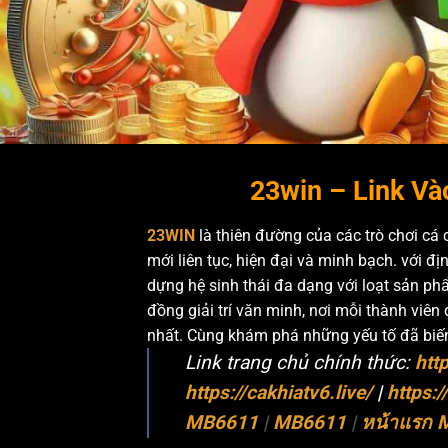
23win – Link Và
23WIN
là thiên đường của các trò chơi cá 
mới liên tục, hiện đại và minh bạch. với đ
dựng hệ sinh thái đa dạng với loạt sản ph
đồng giải trí văn minh, nơi mỗi thành viên
nhất. Cùng khám phá những yếu tố đã biến 
Link trang chủ chính thức:
htt
https://cakhiatv6.live/
|
https:/
MB6611
|
MB6611
|
หน้าแรก 