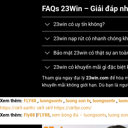
FAQs 23Win – Giải đáp nh
23win có uy tín không?
23win nạp rút có nhanh chóng k
Bảo mật 23win có thật sự an to
23win có khuyến mãi gì đặc biệt
Tham gia ngay đại lý
23win.com
để hòa mì
khuyến mãi không giới hạn. Dù bạn là ngườ
Xem thêm:
FLY88
,
luongsontv
,
luong son tv
,
luongsontv
,
luon
https://ok9.earth/
ok9
ok9
https://ok9je.com/
Xem thêm:
Fly88
|
FLY88
,
xem bóng đá – luongsontv
,
luong son