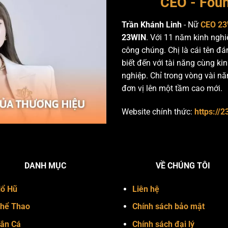
CEO - Foun
Trần Khánh Linh
- Nữ
CEO 2
23WIN
. Với 11 năm kinh nghi
công chúng. Chị là cái tên đ
biết đến với tài năng cùng k
nghiệp. Chỉ trong vòng vài nă
đơn vị lên một tầm cao mới.
Website chính thức:
https://
DANH MỤC
VỀ CHÚNG TÔI
ổ Hũ
Liên hệ
hể Thao
Chính sách bảo mật
ắn Cá
Chính sách đại lý