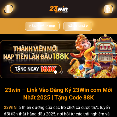
Chuyển
đến
nội
dung
ĐĂNG KÝ +188K
ĐĂNG NHẬP
23win – Link Vào Đăng Ký 23Win com Mới
Nhất 2025 | Tặng Code 88K
23WIN
là thiên đường của các trò chơi cá cược trực tuyến
đổi tiền thật hàng đầu 2025, nơi hội tự các trải nghiệm và