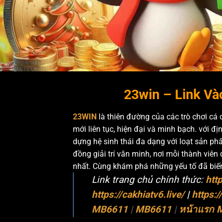
23win – Link Và
23WIN
là thiên đường của các trò chơi cá 
mới liên tục, hiện đại và minh bạch. với đ
dựng hệ sinh thái đa dạng với loạt sản ph
đồng giải trí văn minh, nơi mỗi thành viên
nhất. Cùng khám phá những yếu tố đã biến 
Link trang chủ chính thức:
htt
https://cakhiatv6.live/
|
https:/
MB6611
|
MB6611
|
หน้าแรก 