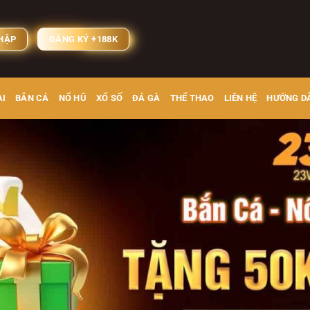
HẬP
ĐĂNG KÝ +188K
ÀI
BẮN CÁ
NỔ HŨ
XỔ SỐ
ĐÁ GÀ
THỂ THAO
LIÊN HỆ
HƯỚNG D