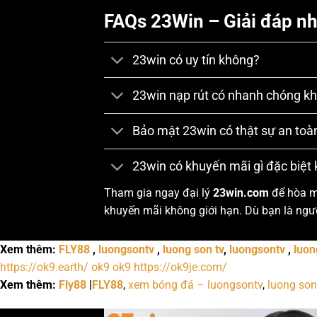
FAQs 23Win – Giải đáp nh
23win có uy tín không?
23win nạp rút có nhanh chóng k
Bảo mật 23win có thật sự an to
23win có khuyến mãi gì đặc biệt
Tham gia ngay đại lý
23win.com
để hòa mì
khuyến mãi không giới hạn. Dù bạn là ngườ
Xem thêm:
FLY88
,
luongsontv
,
luong son tv
,
luongsontv
,
luon
https://ok9.earth/
ok9
ok9
https://ok9je.com/
Xem thêm:
Fly88
|
FLY88
,
xem bóng đá – luongsontv
,
luong son