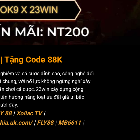
 | Tặng Code 88K
i nghiệm và cá cược đỉnh cao, công nghệ đổi
ói chung, với nổ lực không ngừng nghỉ xây
 sân chơi cá cược, 23win xây dựng cộng
 tận hưởng hàng loạt ưu đãi giá trị bậc
dưới đây.
Y 88
|
Xoilac TV
|
khia.uk.com/
|
FLY88
|
MB6611
|