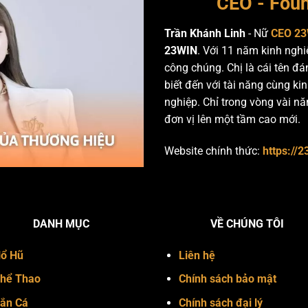
CEO - Foun
Trần Khánh Linh
- Nữ
CEO 2
23WIN
. Với 11 năm kinh nghi
công chúng. Chị là cái tên đ
biết đến với tài năng cùng k
nghiệp. Chỉ trong vòng vài nă
đơn vị lên một tầm cao mới.
Website chính thức:
https://
DANH MỤC
VỀ CHÚNG TÔI
ổ Hũ
Liên hệ
hể Thao
Chính sách bảo mật
ắn Cá
Chính sách đại lý