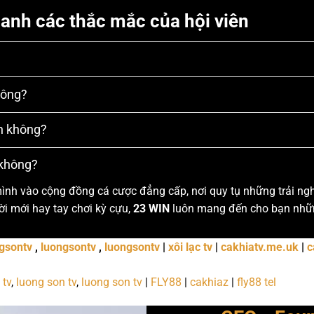
anh các thắc mắc của hội viên
hông?
àn không?
 không?
nh vào cộng đồng cá cược đẳng cấp, nơi quy tụ những trải nghiệ
i mới hay tay chơi kỳ cựu,
23 WIN
luôn mang đến cho bạn những
gsontv
,
luongsontv
,
luongsontv
|
xôi lạc tv
|
cakhiatv.me.uk
|
c
 tv
,
luong son tv
,
luong son tv
|
FLY88
|
cakhiaz
|
fly88 tel