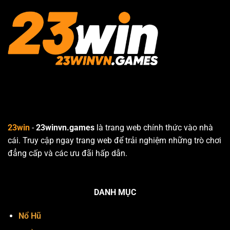
23win
-
23winvn.games
là trang web chính thức vào nhà
cái. Truy cập ngay trang web để trải nghiệm những trò chơi
đẳng cấp và các ưu đãi hấp dẫn.
DANH MỤC
Nổ Hũ