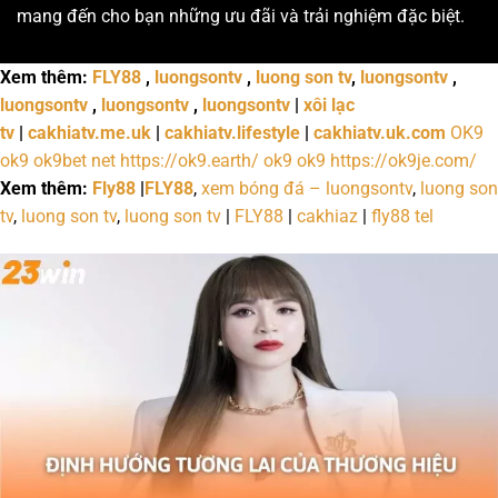
mang đến cho bạn những ưu đãi và trải nghiệm đặc biệt.
Xem thêm:
FLY88
,
luongsontv
,
luong son tv
,
luongsontv
,
luongsontv
,
luongsontv
,
luongsontv
|
xôi lạc
tv
|
cakhiatv.me.uk
|
cakhiatv.lifestyle
|
cakhiatv.uk.com
OK9
ok9
ok9bet net
https://ok9.earth/
ok9
ok9
https://ok9je.com/
Xem thêm:
Fly88
|
FLY88
,
xem bóng đá – luongsontv
,
luong son
tv
,
luong son tv
,
luong son tv
|
FLY88
|
cakhiaz
|
fly88 tel