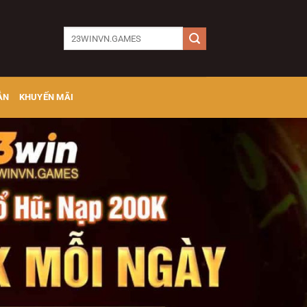
ẪN
KHUYẾN MÃI