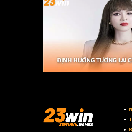
N
T
B