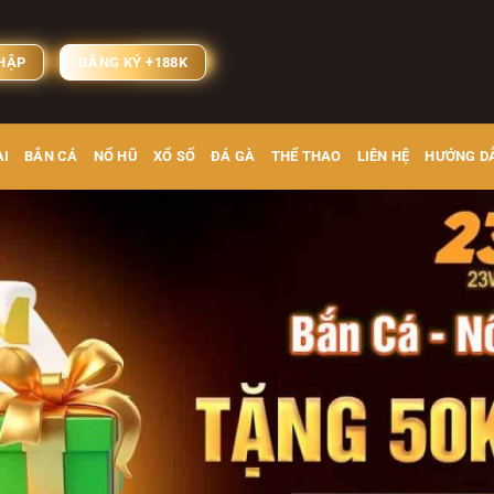
HẬP
ĐĂNG KÝ +188K
ÀI
BẮN CÁ
NỔ HŨ
XỔ SỐ
ĐÁ GÀ
THỂ THAO
LIÊN HỆ
HƯỚNG D