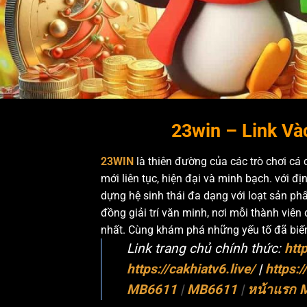
23win – Link Và
23WIN
là thiên đường của các trò chơi cá 
mới liên tục, hiện đại và minh bạch. với đ
dựng hệ sinh thái đa dạng với loạt sản ph
đồng giải trí văn minh, nơi mỗi thành viên
nhất. Cùng khám phá những yếu tố đã biến 
Link trang chủ chính thức:
htt
https://cakhiatv6.live/
|
https:/
MB6611
|
MB6611
|
หน้าแรก 