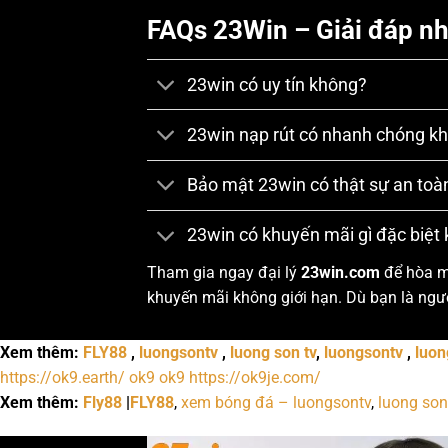
FAQs 23Win – Giải đáp nh
23win có uy tín không?
23win nạp rút có nhanh chóng k
Bảo mật 23win có thật sự an to
23win có khuyến mãi gì đặc biệt
Tham gia ngay đại lý
23win.com
để hòa mì
khuyến mãi không giới hạn. Dù bạn là ngườ
Xem thêm:
FLY88
,
luongsontv
,
luong son tv
,
luongsontv
,
luon
https://ok9.earth/
ok9
ok9
https://ok9je.com/
Xem thêm:
Fly88
|
FLY88
,
xem bóng đá – luongsontv
,
luong son