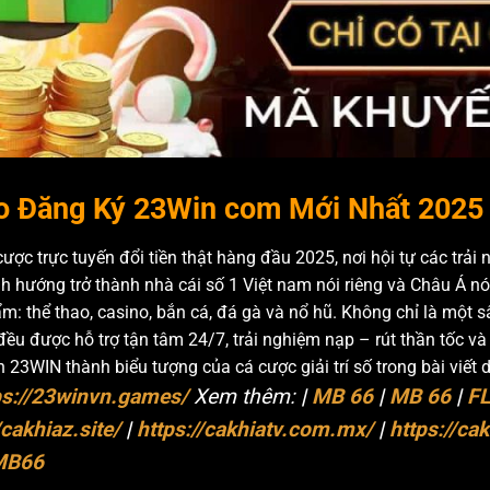
o Đăng Ký 23Win com Mới Nhất 2025
cược trực tuyến đổi tiền thật hàng đầu 2025, nơi hội tự các trả
ịnh hướng trở thành nhà cái số 1 Việt nam nói riêng và Châu Á n
ẩm: thể thao, casino, bắn cá, đá gà và nổ hũ. Không chỉ là một
 đều được hỗ trợ tận tâm 24/7, trải nghiệm nạp – rút thần tốc và
23WIN thành biểu tượng của cá cược giải trí số trong bài viết 
ps://23winvn.games/
Xem thêm:
|
MB 66
|
MB 66
|
FL
/cakhiaz.site/
|
https://cakhiatv.com.mx/
|
https://ca
MB66