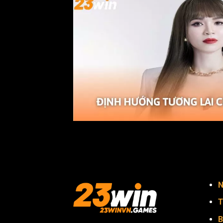
N
T
B