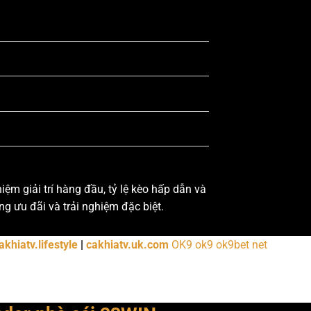
m giải trí hàng đầu, tỷ lệ kèo hấp dẫn và
 ưu đãi và trải nghiệm đặc biệt.
akhiatv.lifestyle
|
cakhiatv.uk.com
OK9
ok9
ok9bet net