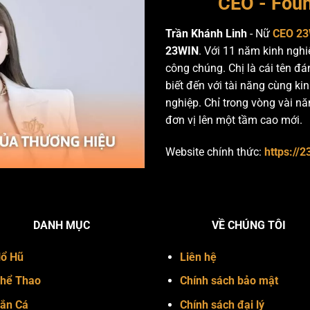
CEO - Foun
Trần Khánh Linh
- Nữ
CEO 2
23WIN
. Với 11 năm kinh nghi
công chúng. Chị là cái tên đ
biết đến với tài năng cùng k
nghiệp. Chỉ trong vòng vài nă
đơn vị lên một tầm cao mới.
Website chính thức:
https://
DANH MỤC
VỀ CHÚNG TÔI
ổ Hũ
Liên hệ
hể Thao
Chính sách bảo mật
ắn Cá
Chính sách đại lý