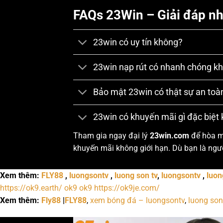
FAQs 23Win – Giải đáp nh
23win có uy tín không?
23win nạp rút có nhanh chóng k
Bảo mật 23win có thật sự an to
23win có khuyến mãi gì đặc biệt
Tham gia ngay đại lý
23win.com
để hòa mì
khuyến mãi không giới hạn. Dù bạn là ngườ
Xem thêm:
FLY88
,
luongsontv
,
luong son tv
,
luongsontv
,
luon
https://ok9.earth/
ok9
ok9
https://ok9je.com/
Xem thêm:
Fly88
|
FLY88
,
xem bóng đá – luongsontv
,
luong son