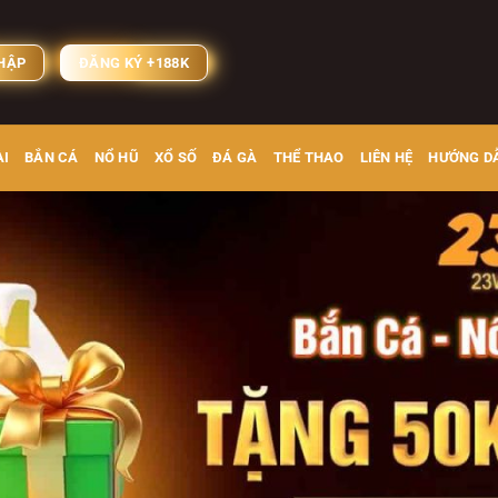
HẬP
ĐĂNG KÝ +188K
ÀI
BẮN CÁ
NỔ HŨ
XỔ SỐ
ĐÁ GÀ
THỂ THAO
LIÊN HỆ
HƯỚNG D