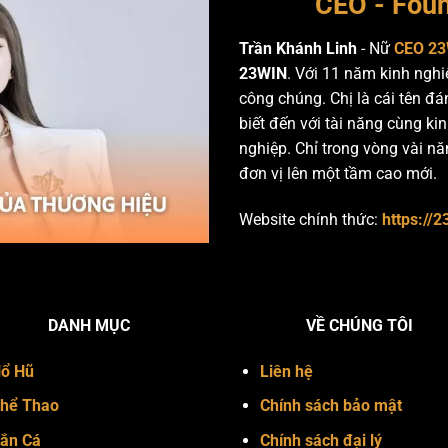
CEO - Foun
Trần Khánh Linh
- Nữ
CEO 2
23WIN
. Với 11 năm kinh nghi
công chúng. Chị là cái tên đ
biết đến với tài năng cùng k
nghiệp. Chỉ trong vòng vài nă
đơn vị lên một tầm cao mới.
Website chính thức:
https://
DANH MỤC
VỀ CHÚNG TÔI
ổ Hũ
Liên hệ
hể Thao
Chính sách bảo mật
ắn Cá
Chính sách đại lý