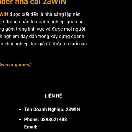
der nhà cái 23WIN
3WIN
được biết đến là nhà sáng lập nên
ệm trong quản trị doanh nghiệp, quan hệ
áng gờm trong lĩnh vực và được mọi người
inh nghiệm dày dặn trong xây dựng doanh
m khởi nghiệp, tác giả đã đưa tên tuổi của
23winvn.games/
LIÊN HỆ
Tên Doanh Nghiệp: 23WIN
Phone: 0893621488
Email: