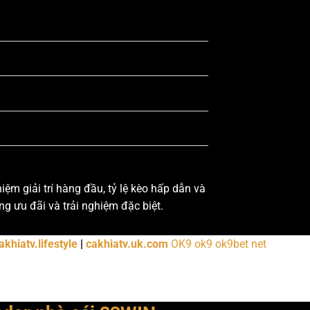
m giải trí hàng đầu, tỷ lệ kèo hấp dẫn và
 ưu đãi và trải nghiệm đặc biệt.
akhiatv.lifestyle
|
cakhiatv.uk.com
OK9
ok9
ok9bet net