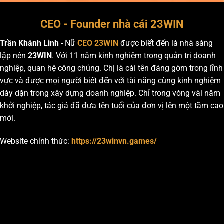
CEO - Founder nhà cái 23WIN
Trần Khánh Linh
- Nữ
CEO 23WIN
được biết đến là nhà sáng
lập nên
23WIN
. Với 11 năm kinh nghiệm trong quản trị doanh
nghiệp, quan hệ công chúng. Chị là cái tên đáng gờm trong lĩnh
vực và được mọi người biết đến với tài năng cùng kinh nghiệm
dày dặn trong xây dựng doanh nghiệp. Chỉ trong vòng vài năm
khởi nghiệp, tác giả đã đưa tên tuổi của đơn vị lên một tầm cao
mới.
Website chính thức:
https://23winvn.games/