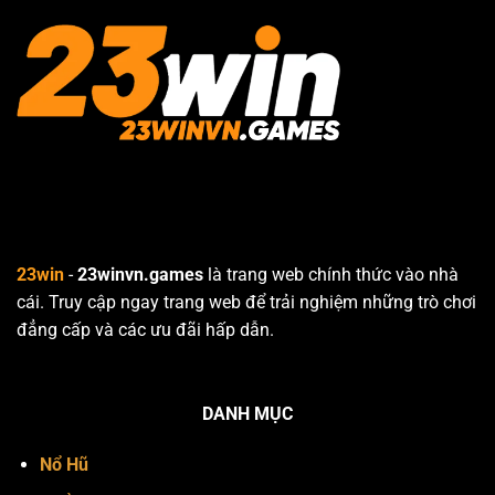
23win
-
23winvn.games
là trang web chính thức vào nhà
cái. Truy cập ngay trang web để trải nghiệm những trò chơi
đẳng cấp và các ưu đãi hấp dẫn.
DANH MỤC
Nổ Hũ