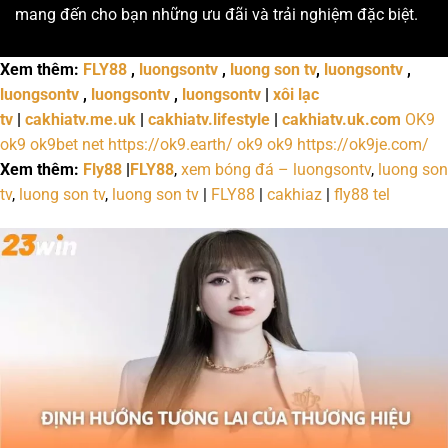
mang đến cho bạn những ưu đãi và trải nghiệm đặc biệt.
Xem thêm:
FLY88
,
luongsontv
,
luong son tv
,
luongsontv
,
luongsontv
,
luongsontv
,
luongsontv
|
xôi lạc
tv
|
cakhiatv.me.uk
|
cakhiatv.lifestyle
|
cakhiatv.uk.com
OK9
ok9
ok9bet net
https://ok9.earth/
ok9
ok9
https://ok9je.com/
Xem thêm:
Fly88
|
FLY88
,
xem bóng đá – luongsontv
,
luong son
tv
,
luong son tv
,
luong son tv
|
FLY88
|
cakhiaz
|
fly88 tel