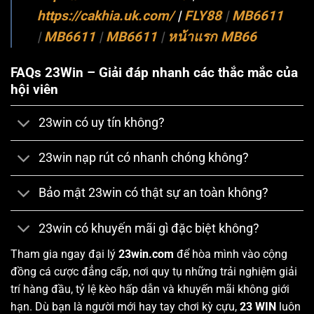
https://cakhia.uk.com/
|
FLY88
|
MB6611
|
MB6611
|
MB6611
|
หน้าแรก MB66
FAQs 23Win – Giải đáp nhanh các thắc mắc của
hội viên
23win có uy tín không?
23win nạp rút có nhanh chóng không?
Bảo mật 23win có thật sự an toàn không?
23win có khuyến mãi gì đặc biệt không?
Tham gia ngay đại lý
23win.com
để hòa mình vào cộng
đồng cá cược đẳng cấp, nơi quy tụ những trải nghiệm giải
trí hàng đầu, tỷ lệ kèo hấp dẫn và khuyến mãi không giới
hạn. Dù bạn là người mới hay tay chơi kỳ cựu,
23 WIN
luôn