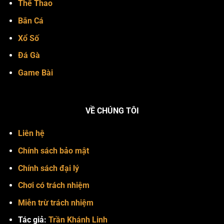
Thể Thao
Bắn Cá
Xổ Số
Đá Gà
Game Bài
VỀ CHÚNG TÔI
Liên hệ
Chính sách bảo mật
Chính sách đại lý
Chơi có trách nhiệm
Miễn trừ trách nhiệm
Tác giả:
Trần Khánh Linh