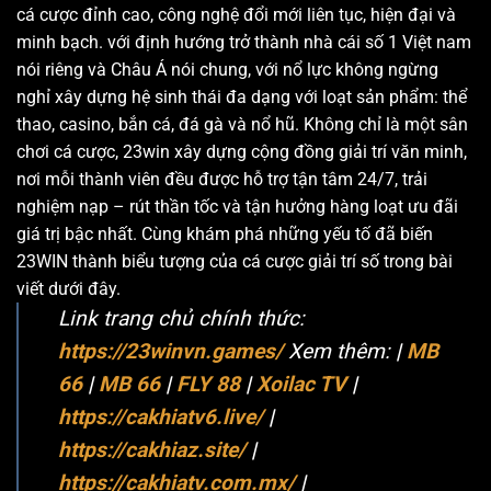
cá cược đỉnh cao, công nghệ đổi mới liên tục, hiện đại và
minh bạch. với định hướng trở thành nhà cái số 1 Việt nam
nói riêng và Châu Á nói chung, với nổ lực không ngừng
nghỉ xây dựng hệ sinh thái đa dạng với loạt sản phẩm: thể
thao, casino, bắn cá, đá gà và nổ hũ. Không chỉ là một sân
chơi cá cược, 23win xây dựng cộng đồng giải trí văn minh,
nơi mỗi thành viên đều được hỗ trợ tận tâm 24/7, trải
nghiệm nạp – rút thần tốc và tận hưởng hàng loạt ưu đãi
giá trị bậc nhất. Cùng khám phá những yếu tố đã biến
23WIN thành biểu tượng của cá cược giải trí số trong bài
viết dưới đây.
Link trang chủ chính thức:
https://23winvn.games/
Xem thêm:
|
MB
66
|
MB 66
|
FLY 88
|
Xoilac TV
|
https://cakhiatv6.live/
|
https://cakhiaz.site/
|
https://cakhiatv.com.mx/
|