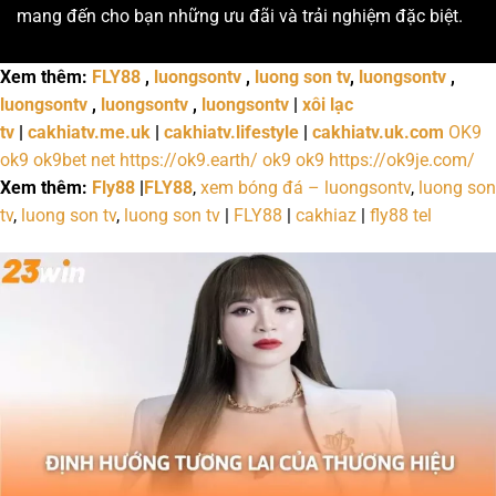
mang đến cho bạn những ưu đãi và trải nghiệm đặc biệt.
Xem thêm:
FLY88
,
luongsontv
,
luong son tv
,
luongsontv
,
luongsontv
,
luongsontv
,
luongsontv
|
xôi lạc
tv
|
cakhiatv.me.uk
|
cakhiatv.lifestyle
|
cakhiatv.uk.com
OK9
ok9
ok9bet net
https://ok9.earth/
ok9
ok9
https://ok9je.com/
Xem thêm:
Fly88
|
FLY88
,
xem bóng đá – luongsontv
,
luong son
tv
,
luong son tv
,
luong son tv
|
FLY88
|
cakhiaz
|
fly88 tel