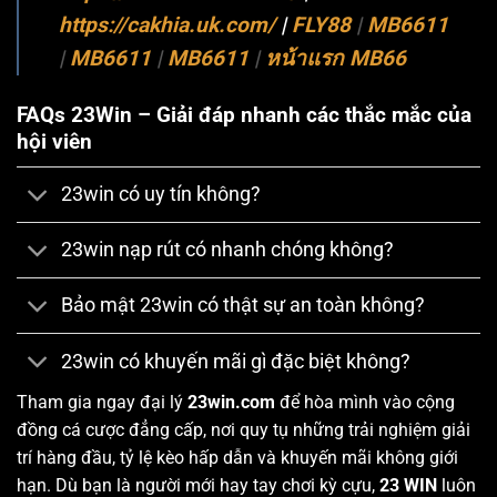
https://cakhia.uk.com/
|
FLY88
|
MB6611
|
MB6611
|
MB6611
|
หน้าแรก MB66
FAQs 23Win – Giải đáp nhanh các thắc mắc của
hội viên
23win có uy tín không?
23win nạp rút có nhanh chóng không?
Bảo mật 23win có thật sự an toàn không?
23win có khuyến mãi gì đặc biệt không?
Tham gia ngay đại lý
23win.com
để hòa mình vào cộng
đồng cá cược đẳng cấp, nơi quy tụ những trải nghiệm giải
trí hàng đầu, tỷ lệ kèo hấp dẫn và khuyến mãi không giới
hạn. Dù bạn là người mới hay tay chơi kỳ cựu,
23 WIN
luôn