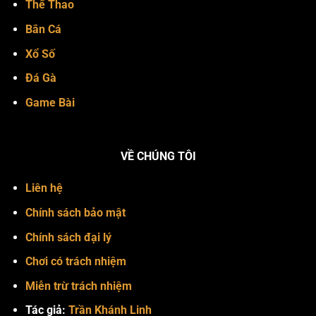
Thể Thao
Bắn Cá
Xổ Số
Đá Gà
Game Bài
VỀ CHÚNG TÔI
Liên hệ
Chính sách bảo mật
Chính sách đại lý
Chơi có trách nhiệm
Miễn trừ trách nhiệm
Tác giả:
Trần Khánh Linh