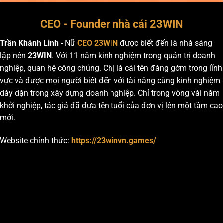
CEO - Founder nhà cái 23WIN
Trần Khánh Linh
- Nữ
CEO 23WIN
được biết đến là nhà sáng
lập nên
23WIN
. Với 11 năm kinh nghiệm trong quản trị doanh
nghiệp, quan hệ công chúng. Chị là cái tên đáng gờm trong lĩnh
vực và được mọi người biết đến với tài năng cùng kinh nghiệm
dày dặn trong xây dựng doanh nghiệp. Chỉ trong vòng vài năm
khởi nghiệp, tác giả đã đưa tên tuổi của đơn vị lên một tầm cao
mới.
Website chính thức:
https://23winvn.games/