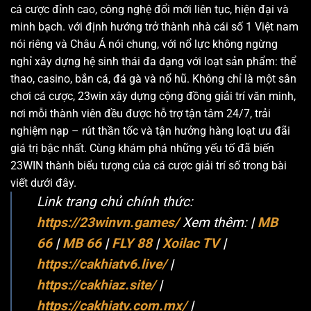
cá cược đỉnh cao, công nghệ đổi mới liên tục, hiện đại và
minh bạch. với định hướng trở thành nhà cái số 1 Việt nam
nói riêng và Châu Á nói chung, với nổ lực không ngừng
nghỉ xây dựng hệ sinh thái đa dạng với loạt sản phẩm: thể
thao, casino, bắn cá, đá gà và nổ hũ. Không chỉ là một sân
chơi cá cược, 23win xây dựng cộng đồng giải trí văn minh,
nơi mỗi thành viên đều được hỗ trợ tận tâm 24/7, trải
nghiệm nạp – rút thần tốc và tận hưởng hàng loạt ưu đãi
giá trị bậc nhất. Cùng khám phá những yếu tố đã biến
23WIN thành biểu tượng của cá cược giải trí số trong bài
viết dưới đây.
Link trang chủ chính thức:
https://23winvn.games/
Xem thêm:
|
MB
66
|
MB 66
|
FLY 88
|
Xoilac TV
|
https://cakhiatv6.live/
|
https://cakhiaz.site/
|
https://cakhiatv.com.mx/
|