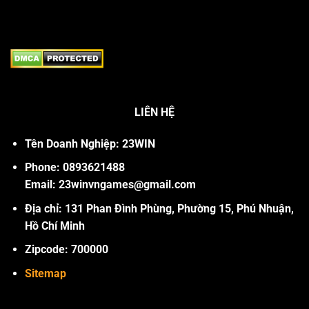
LIÊN HỆ
Tên Doanh Nghiệp: 23WIN
Phone: 0893621488
Email: 23winvngames@gmail.com
Địa chỉ: 131 Phan Đình Phùng, Phường 15, Phú Nhuận,
Hồ Chí Minh
Zipcode: 700000
Sitemap