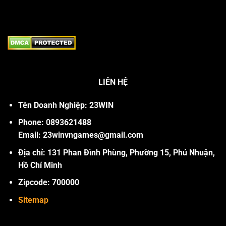
LIÊN HỆ
Tên Doanh Nghiệp: 23WIN
Phone: 0893621488
Email: 23winvngames@gmail.com
Địa chỉ: 131 Phan Đình Phùng, Phường 15, Phú Nhuận,
Hồ Chí Minh
Zipcode: 700000
Sitemap