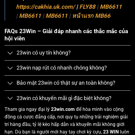
https://cakhia.uk.com/
|
FLY88
|
MB6611
|
MB6611
|
MB6611
|
หน้าแรก MB66
FAQs 23Win – Giải đáp nhanh các thắc mắc của
hội viên
23win có uy tín không?
23win nạp rút có nhanh chóng không?
Bảo mật 23win có thật sự an toàn không?
23win có khuyến mãi gì đặc biệt không?
Tham gia ngay đại lý
23win.com
để hòa mình vào cộng
đồng cá cược đẳng cấp, nơi quy tụ những trải nghiệm giải
trí hàng đầu, tỷ lệ kèo hấp dẫn và khuyến mãi không giới
hạn. Dù bạn là người mới hay tay chơi kỳ cựu,
23 WIN
luôn