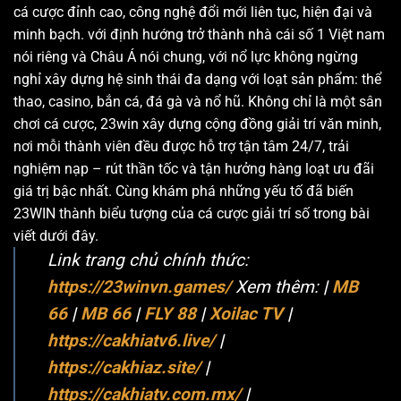
cá cược đỉnh cao, công nghệ đổi mới liên tục, hiện đại và
minh bạch. với định hướng trở thành nhà cái số 1 Việt nam
nói riêng và Châu Á nói chung, với nổ lực không ngừng
nghỉ xây dựng hệ sinh thái đa dạng với loạt sản phẩm: thể
thao, casino, bắn cá, đá gà và nổ hũ. Không chỉ là một sân
chơi cá cược, 23win xây dựng cộng đồng giải trí văn minh,
nơi mỗi thành viên đều được hỗ trợ tận tâm 24/7, trải
nghiệm nạp – rút thần tốc và tận hưởng hàng loạt ưu đãi
giá trị bậc nhất. Cùng khám phá những yếu tố đã biến
23WIN thành biểu tượng của cá cược giải trí số trong bài
viết dưới đây.
Link trang chủ chính thức:
https://23winvn.games/
Xem thêm:
|
MB
66
|
MB 66
|
FLY 88
|
Xoilac TV
|
https://cakhiatv6.live/
|
https://cakhiaz.site/
|
https://cakhiatv.com.mx/
|