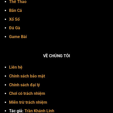
Thể Thao
Bắn Cá
Xổ Số
Đá Gà
Game Bài
VỀ CHÚNG TÔI
Liên hệ
Chính sách bảo mật
Chính sách đại lý
Chơi có trách nhiệm
Miễn trừ trách nhiệm
Tác giả:
Trần Khánh Linh