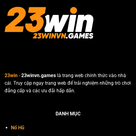
23win
-
23winvn.games
là trang web chính thức vào nhà
cái. Truy cập ngay trang web để trải nghiệm những trò chơi
đẳng cấp và các ưu đãi hấp dẫn.
DANH MỤC
Nổ Hũ