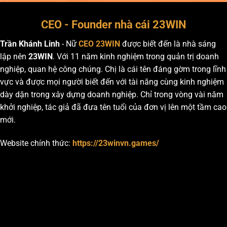
CEO - Founder nhà cái 23WIN
Trần Khánh Linh
- Nữ
CEO 23WIN
được biết đến là nhà sáng
lập nên
23WIN
. Với 11 năm kinh nghiệm trong quản trị doanh
nghiệp, quan hệ công chúng. Chị là cái tên đáng gờm trong lĩnh
vực và được mọi người biết đến với tài năng cùng kinh nghiệm
dày dặn trong xây dựng doanh nghiệp. Chỉ trong vòng vài năm
khởi nghiệp, tác giả đã đưa tên tuổi của đơn vị lên một tầm cao
mới.
Website chính thức:
https://23winvn.games/