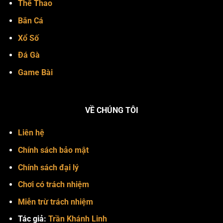
Thể Thao
Bắn Cá
Xổ Số
Đá Gà
Game Bài
VỀ CHÚNG TÔI
Liên hệ
Chính sách bảo mật
Chính sách đại lý
Chơi có trách nhiệm
Miễn trừ trách nhiệm
Tác giả:
Trần Khánh Linh