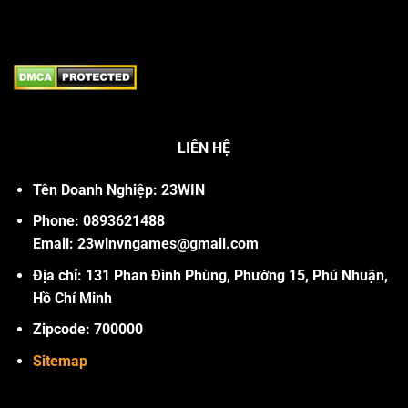
LIÊN HỆ
Tên Doanh Nghiệp: 23WIN
Phone: 0893621488
Email: 23winvngames@gmail.com
Địa chỉ: 131 Phan Đình Phùng, Phường 15, Phú Nhuận,
Hồ Chí Minh
Zipcode: 700000
Sitemap