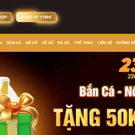
HẬP
ĐĂNG KÝ +188K
ÀI
BẮN CÁ
NỔ HŨ
XỔ SỐ
ĐÁ GÀ
THỂ THAO
LIÊN HỆ
HƯỚNG D