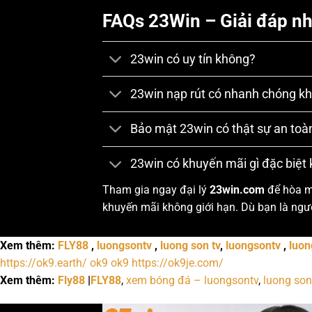
FAQs 23Win – Giải đáp nh
23win có uy tín không?
23win nạp rút có nhanh chóng k
Bảo mật 23win có thật sự an to
23win có khuyến mãi gì đặc biệt
Tham gia ngay đại lý
23win.com
để hòa mì
khuyến mãi không giới hạn. Dù bạn là ngườ
Xem thêm:
FLY88
,
luongsontv
,
luong son tv
,
luongsontv
,
luon
https://ok9.earth/
ok9
ok9
https://ok9je.com/
Xem thêm:
Fly88
|
FLY88
,
xem bóng đá – luongsontv
,
luong son