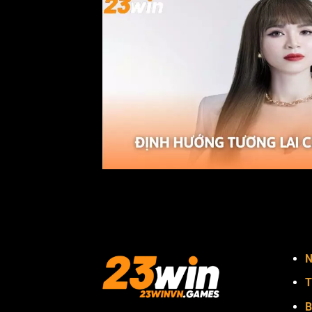
N
T
B