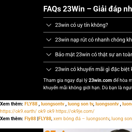
FAQs 23Win – Giải đáp nh
23win có uy tín không?
23win nạp rút có nhanh chóng k
Bảo mật 23win có thật sự an to
23win có khuyến mãi gì đặc biệt
Tham gia ngay đại lý
23win.com
để hòa mì
khuyến mãi không giới hạn. Dù bạn là ngườ
Xem thêm:
FLY88
,
luongsontv
,
luong son tv
,
luongsontv
,
luon
https://ok9.earth/
ok9
ok9
https://ok9je.com/
Xem thêm:
Fly88
|
FLY88
,
xem bóng đá – luongsontv
,
luong son