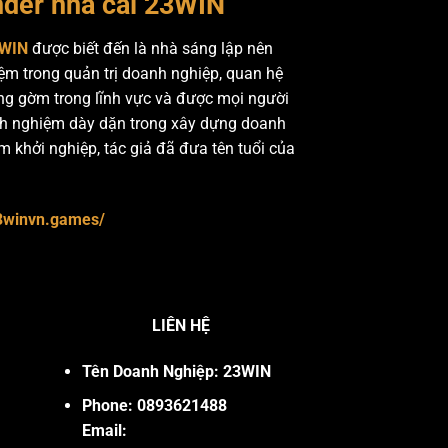
der nhà cái 23WIN
3WIN
được biết đến là nhà sáng lập nên
ệm trong quản trị doanh nghiệp, quan hệ
áng gờm trong lĩnh vực và được mọi người
inh nghiệm dày dặn trong xây dựng doanh
m khởi nghiệp, tác giả đã đưa tên tuổi của
23winvn.games/
LIÊN HỆ
Tên Doanh Nghiệp: 23WIN
Phone: 0893621488
Email: