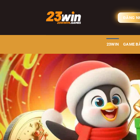
Chuyển
đến
ĐĂNG N
nội
dung
23WIN
GAME B