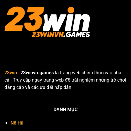
23win
-
23winvn.games
là trang web chính thức vào nhà
cái. Truy cập ngay trang web để trải nghiệm những trò chơi
đẳng cấp và các ưu đãi hấp dẫn.
DANH MỤC
Nổ Hũ