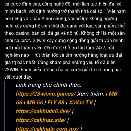
cá cược đỉnh cao, công nghệ đổi mới liên tục, hiện đại và
minh bạch. với định hướng trở thành nhà cái số 1 Việt nam
nói riêng và Châu Á nói chung, với nổ lực không ngừng
nghỉ xây dựng hệ sinh thái đa dạng với loạt sản phẩm: thể
thao, casino, bắn cá, đá gà và nổ hũ. Không chỉ là một sân
chơi cá cược, 23win xây dựng cộng đồng giải trí văn minh,
nơi mỗi thành viên đều được hỗ trợ tận tâm 24/7, trải
nghiệm nạp – rút thần tốc và tận hưởng hàng loạt ưu đãi
giá trị bậc nhất. Cùng khám phá những yếu tố đã biến
23WIN thành biểu tượng của cá cược giải trí số trong bài
viết dưới đây.
Link trang chủ chính thức:
https://23winvn.games/
Xem thêm:
|
MB
66
|
MB 66
|
FLY 88
|
Xoilac TV
|
https://cakhiatv6.live/
|
https://cakhiaz.site/
|
https://cakhiatv.com.mx/
|