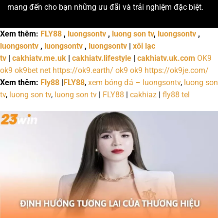
mang đến cho bạn những ưu đãi và trải nghiệm đặc biệt.
Xem thêm:
FLY88
,
luongsontv
,
luong son tv
,
luongsontv
,
luongsontv
,
luongsontv
,
luongsontv
|
xôi lạc
tv
|
cakhiatv.me.uk
|
cakhiatv.lifestyle
|
cakhiatv.uk.com
OK9
ok9
ok9bet net
https://ok9.earth/
ok9
ok9
https://ok9je.com/
Xem thêm:
Fly88
|
FLY88
,
xem bóng đá – luongsontv
,
luong son
tv
,
luong son tv
,
luong son tv
|
FLY88
|
cakhiaz
|
fly88 tel