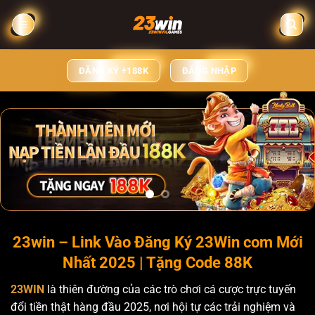
Chuyển
đến
nội
dung
ĐĂNG KÝ +188K
ĐĂNG NHẬP
23win – Link Vào Đăng Ký 23Win com Mới
Nhất 2025 | Tặng Code 88K
23WIN
là thiên đường của các trò chơi cá cược trực tuyến
đổi tiền thật hàng đầu 2025, nơi hội tự các trải nghiệm và