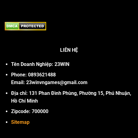
LIÊN HỆ
Tên Doanh Nghiệp: 23WIN
Phone: 0893621488
Email: 23winvngames@gmail.com
Địa chỉ: 131 Phan Đình Phùng, Phường 15, Phú Nhuận,
Hồ Chí Minh
Zipcode: 700000
Sitemap