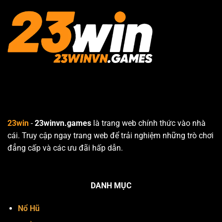
23win
-
23winvn.games
là trang web chính thức vào nhà
cái. Truy cập ngay trang web để trải nghiệm những trò chơi
đẳng cấp và các ưu đãi hấp dẫn.
DANH MỤC
Nổ Hũ