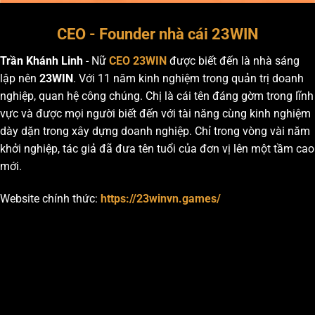
CEO - Founder nhà cái 23WIN
Trần Khánh Linh
- Nữ
CEO 23WIN
được biết đến là nhà sáng
lập nên
23WIN
. Với 11 năm kinh nghiệm trong quản trị doanh
nghiệp, quan hệ công chúng. Chị là cái tên đáng gờm trong lĩnh
vực và được mọi người biết đến với tài năng cùng kinh nghiệm
dày dặn trong xây dựng doanh nghiệp. Chỉ trong vòng vài năm
khởi nghiệp, tác giả đã đưa tên tuổi của đơn vị lên một tầm cao
mới.
Website chính thức:
https://23winvn.games/