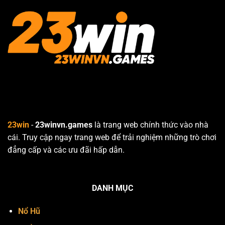
23win
-
23winvn.games
là trang web chính thức vào nhà
cái. Truy cập ngay trang web để trải nghiệm những trò chơi
đẳng cấp và các ưu đãi hấp dẫn.
DANH MỤC
Nổ Hũ