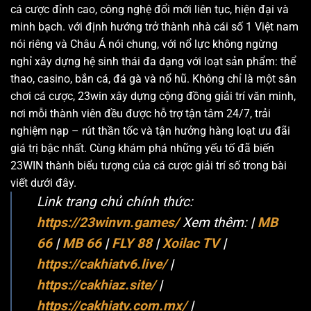
cá cược đỉnh cao, công nghệ đổi mới liên tục, hiện đại và
minh bạch. với định hướng trở thành nhà cái số 1 Việt nam
nói riêng và Châu Á nói chung, với nổ lực không ngừng
nghỉ xây dựng hệ sinh thái đa dạng với loạt sản phẩm: thể
thao, casino, bắn cá, đá gà và nổ hũ. Không chỉ là một sân
chơi cá cược, 23win xây dựng cộng đồng giải trí văn minh,
nơi mỗi thành viên đều được hỗ trợ tận tâm 24/7, trải
nghiệm nạp – rút thần tốc và tận hưởng hàng loạt ưu đãi
giá trị bậc nhất. Cùng khám phá những yếu tố đã biến
23WIN thành biểu tượng của cá cược giải trí số trong bài
viết dưới đây.
Link trang chủ chính thức:
https://23winvn.games/
Xem thêm:
|
MB
66
|
MB 66
|
FLY 88
|
Xoilac TV
|
https://cakhiatv6.live/
|
https://cakhiaz.site/
|
https://cakhiatv.com.mx/
|