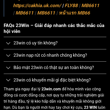
https://cakhia.uk.com/
|
FLY88
|
MB6611
|
MB6611
|
MB6611
|
หน้าแรก MB66
FAQs 23Win – Giải đáp nhanh các thắc mắc của
hội viên
23win có uy tín không?
23win nạp rút có nhanh chóng không?
Bảo mật 23win có thật sự an toàn không?
23win có khuyến mãi gì đặc biệt không?
Tham gia ngay đại lý
23win.com
để hòa mình vào cộng
đồng cá cược đẳng cấp, nơi quy tụ những trải nghiệm giải
trí hàng đầu, tỷ lệ kèo hấp dẫn và khuyến mãi không giới
hạn. Dù bạn là người mới hay tay chơi kỳ cựu,
23 WIN
luôn