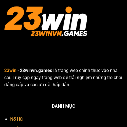
23win
-
23winvn.games
là trang web chính thức vào nhà
cái. Truy cập ngay trang web để trải nghiệm những trò chơi
đẳng cấp và các ưu đãi hấp dẫn.
DANH MỤC
Nổ Hũ