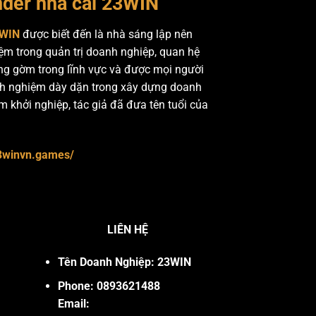
der nhà cái 23WIN
3WIN
được biết đến là nhà sáng lập nên
ệm trong quản trị doanh nghiệp, quan hệ
áng gờm trong lĩnh vực và được mọi người
inh nghiệm dày dặn trong xây dựng doanh
m khởi nghiệp, tác giả đã đưa tên tuổi của
23winvn.games/
LIÊN HỆ
Tên Doanh Nghiệp: 23WIN
Phone: 0893621488
Email: