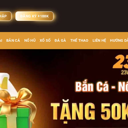
HẬP
ĐĂNG KÝ +188K
ÀI
BẮN CÁ
NỔ HŨ
XỔ SỐ
ĐÁ GÀ
THỂ THAO
LIÊN HỆ
HƯỚNG D