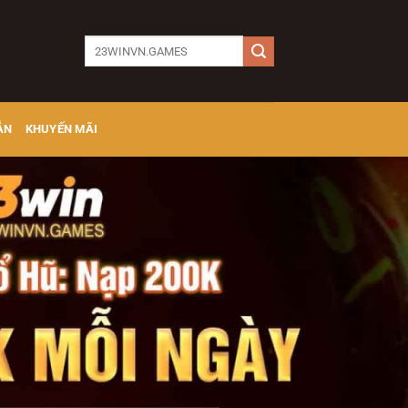
ẪN
KHUYẾN MÃI