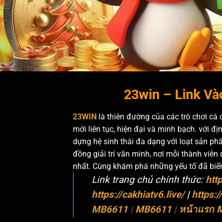
23win – Link Và
23WIN
là thiên đường của các trò chơi cá 
mới liên tục, hiện đại và minh bạch. với đ
dựng hệ sinh thái đa dạng với loạt sản ph
đồng giải trí văn minh, nơi mỗi thành viên
nhất. Cùng khám phá những yếu tố đã biến 
Link trang chủ chính thức:
htt
https://cakhiatv6.live/
|
https:/
MB6611
|
MB6611
|
หน้าแรก 