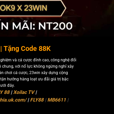
 | Tặng Code 88K
i nghiệm và cá cược đỉnh cao, công nghệ đổi
ói chung, với nổ lực không ngừng nghỉ xây
 sân chơi cá cược, 23win xây dựng cộng
 tận hưởng hàng loạt ưu đãi giá trị bậc
dưới đây.
Y 88
|
Xoilac TV
|
khia.uk.com/
|
FLY88
|
MB6611
|