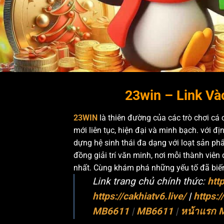
23win – Link Và
23WIN
là thiên đường của các trò chơi cá 
mới liên tục, hiện đại và minh bạch. với đ
dựng hệ sinh thái đa dạng với loạt sản ph
đồng giải trí văn minh, nơi mỗi thành viên
nhất. Cùng khám phá những yếu tố đã biến 
Link trang chủ chính thức:
htt
https://cakhiatv6.live/
|
https:/
MB6611
|
MB6611
|
หน้าแรก 