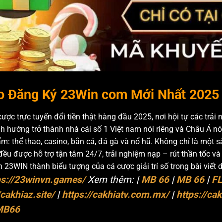
o Đăng Ký 23Win com Mới Nhất 2025
cược trực tuyến đổi tiền thật hàng đầu 2025, nơi hội tự các trả
ịnh hướng trở thành nhà cái số 1 Việt nam nói riêng và Châu Á n
ẩm: thể thao, casino, bắn cá, đá gà và nổ hũ. Không chỉ là một
 đều được hỗ trợ tận tâm 24/7, trải nghiệm nạp – rút thần tốc và
23WIN thành biểu tượng của cá cược giải trí số trong bài viết 
ps://23winvn.games/
Xem thêm:
|
MB 66
|
MB 66
|
FL
/cakhiaz.site/
|
https://cakhiatv.com.mx/
|
https://ca
MB66