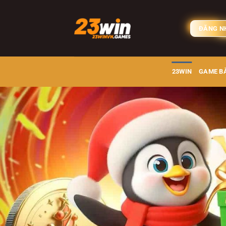
Chuyển
đến
ĐĂNG N
nội
dung
23WIN
GAME B