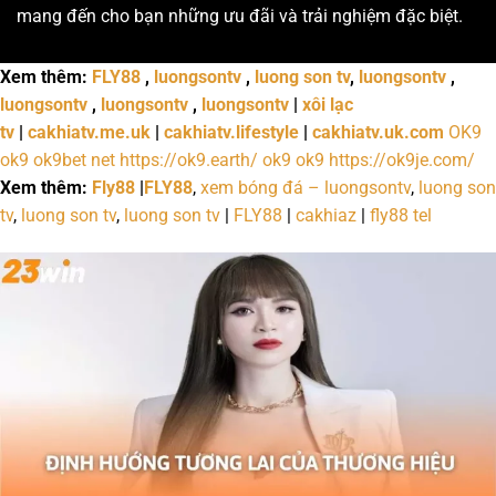
mang đến cho bạn những ưu đãi và trải nghiệm đặc biệt.
Xem thêm:
FLY88
,
luongsontv
,
luong son tv
,
luongsontv
,
luongsontv
,
luongsontv
,
luongsontv
|
xôi lạc
tv
|
cakhiatv.me.uk
|
cakhiatv.lifestyle
|
cakhiatv.uk.com
OK9
ok9
ok9bet net
https://ok9.earth/
ok9
ok9
https://ok9je.com/
Xem thêm:
Fly88
|
FLY88
,
xem bóng đá – luongsontv
,
luong son
tv
,
luong son tv
,
luong son tv
|
FLY88
|
cakhiaz
|
fly88 tel