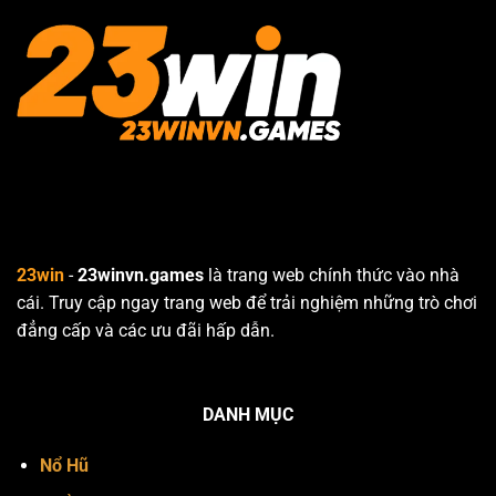
23win
-
23winvn.games
là trang web chính thức vào nhà
cái. Truy cập ngay trang web để trải nghiệm những trò chơi
đẳng cấp và các ưu đãi hấp dẫn.
DANH MỤC
Nổ Hũ