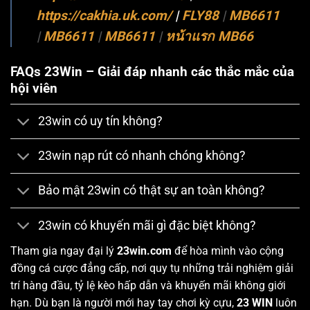
https://cakhia.uk.com/
|
FLY88
|
MB6611
|
MB6611
|
MB6611
|
หน้าแรก MB66
FAQs 23Win – Giải đáp nhanh các thắc mắc của
hội viên
23win có uy tín không?
23win nạp rút có nhanh chóng không?
Bảo mật 23win có thật sự an toàn không?
23win có khuyến mãi gì đặc biệt không?
Tham gia ngay đại lý
23win.com
để hòa mình vào cộng
đồng cá cược đẳng cấp, nơi quy tụ những trải nghiệm giải
trí hàng đầu, tỷ lệ kèo hấp dẫn và khuyến mãi không giới
hạn. Dù bạn là người mới hay tay chơi kỳ cựu,
23 WIN
luôn