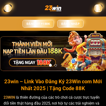
Chuyển
đến
nội
dung
ĐĂNG KÝ +188K
ĐĂNG NHẬP
23win – Link Vào Đăng Ký 23Win com Mới
Nhất 2025 | Tặng Code 88K
23WIN
là thiên đường của các trò chơi cá cược trực tuyến
đổi tiền thật hàng đầu 2025, nơi hội tự các trải nghiệm và