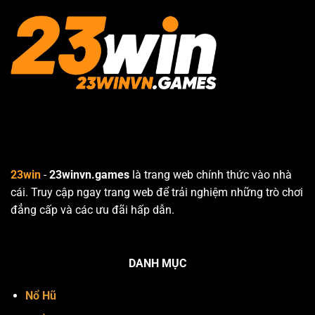
23win
-
23winvn.games
là trang web chính thức vào nhà
cái. Truy cập ngay trang web để trải nghiệm những trò chơi
đẳng cấp và các ưu đãi hấp dẫn.
DANH MỤC
Nổ Hũ