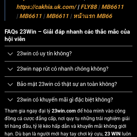
https://cakhia.uk.com/
|
FLY88
|
MB6611
|
MB6611
|
MB6611
|
หน้าแรก MB66
FAQs 23Win – Giải đáp nhanh các thắc mắc của
hội viên
23win có uy tín không?
23win nạp rút có nhanh chóng không?
Bảo mật 23win có thật sự an toàn không?
23win có khuyến mãi gì đặc biệt không?
Tham gia ngay đại lý
23win.com
để hòa mình vào cộng
đồng cá cược đẳng cấp, nơi quy tụ những trải nghiệm giải
trí hàng đầu, tỷ lệ kèo hấp dẫn và khuyến mãi không giới
hạn. Dù bạn là người mới hay tay chơi kỳ cựu,
23 WIN
luôn