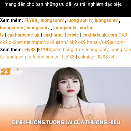
mang đến cho bạn những ưu đãi và trải nghiệm đặc biệt.
Xem thêm:
FLY88
,
luongsontv
,
luong son tv
,
luongsontv
,
luongsontv
,
luongsontv
,
luongsontv
|
xôi lạc
tv
|
cakhiatv.me.uk
|
cakhiatv.lifestyle
|
cakhiatv.uk.com
OK9
ok9
ok9bet net
https://ok9.earth/
ok9
ok9
https://ok9je.com/
Xem thêm:
Fly88
|
FLY88
,
xem bóng đá – luongsontv
,
luong son
tv
,
luong son tv
,
luong son tv
|
FLY88
|
cakhiaz
|
fly88 tel