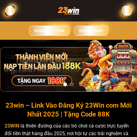
Chuyển
đến
nội
dung
ĐĂNG KÝ +188K
ĐĂNG NHẬP
23win – Link Vào Đăng Ký 23Win com Mới
Nhất 2025 | Tặng Code 88K
23WIN
là thiên đường của các trò chơi cá cược trực tuyến
đổi tiền thật hàng đầu 2025, nơi hội tự các trải nghiệm và