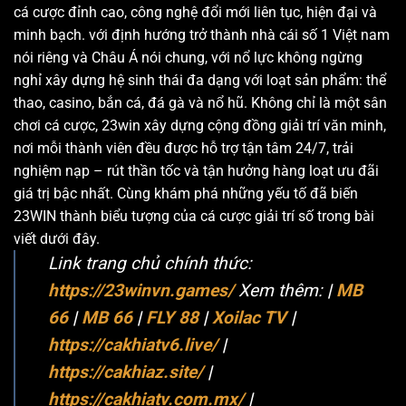
cá cược đỉnh cao, công nghệ đổi mới liên tục, hiện đại và
minh bạch. với định hướng trở thành nhà cái số 1 Việt nam
nói riêng và Châu Á nói chung, với nổ lực không ngừng
nghỉ xây dựng hệ sinh thái đa dạng với loạt sản phẩm: thể
thao, casino, bắn cá, đá gà và nổ hũ. Không chỉ là một sân
chơi cá cược, 23win xây dựng cộng đồng giải trí văn minh,
nơi mỗi thành viên đều được hỗ trợ tận tâm 24/7, trải
nghiệm nạp – rút thần tốc và tận hưởng hàng loạt ưu đãi
giá trị bậc nhất. Cùng khám phá những yếu tố đã biến
23WIN thành biểu tượng của cá cược giải trí số trong bài
viết dưới đây.
Link trang chủ chính thức:
https://23winvn.games/
Xem thêm:
|
MB
66
|
MB 66
|
FLY 88
|
Xoilac TV
|
https://cakhiatv6.live/
|
https://cakhiaz.site/
|
https://cakhiatv.com.mx/
|