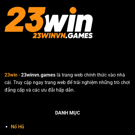
23win
-
23winvn.games
là trang web chính thức vào nhà
cái. Truy cập ngay trang web để trải nghiệm những trò chơi
đẳng cấp và các ưu đãi hấp dẫn.
DANH MỤC
Nổ Hũ