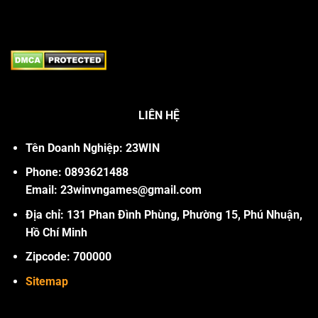
LIÊN HỆ
Tên Doanh Nghiệp: 23WIN
Phone: 0893621488
Email: 23winvngames@gmail.com
Địa chỉ: 131 Phan Đình Phùng, Phường 15, Phú Nhuận,
Hồ Chí Minh
Zipcode: 700000
Sitemap