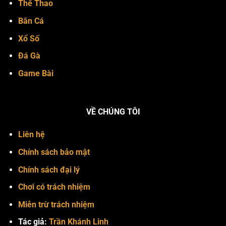
Thể Thao
Bắn Cá
Xổ Số
Đá Gà
Game Bài
VỀ CHÚNG TÔI
Liên hệ
Chính sách bảo mật
Chính sách đại lý
Chơi có trách nhiệm
Miễn trừ trách nhiệm
Tác giả:
Trần Khánh Linh